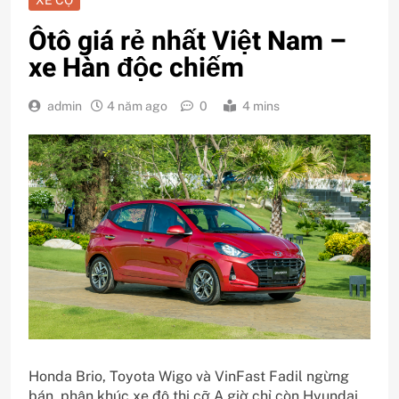
Ôtô giá rẻ nhất Việt Nam –
xe Hàn độc chiếm
admin
4 năm ago
0
4 mins
Honda Brio, Toyota Wigo và VinFast Fadil ngừng
bán, phân khúc xe đô thị cỡ A giờ chỉ còn Hyundai