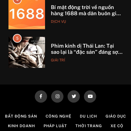
Bí mật động trời về nguồn
hàng 1688 mà dân buôn giấu
nhẹm!
DỊCH VỤ
5
Phim kinh dị Thái Lan: Tại
sao lại là “đặc sản” đáng sợ
nhất thế giới?
GIẢI TRÍ
6
Top 5 lý do Backcom XM là
lựa chọn số 1 cho trader Việt
hiện nay
TÀI CHÍNH
7
BẤT ĐỘNG SẢN
CÔNG NGHỆ
DU LỊCH
GIÁO DỤC
7 Bước “thần thánh” giúp
KINH DOANH
PHÁP LUẬT
THỜI TRANG
XE CỘ
bạn tự nhập hàng Trung