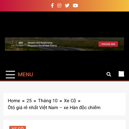
Skip
to
content
Auto Pro
Giúp web site bạn mạnh mẽ
hơn
MENU
Home
25
Tháng 10
Xe Cộ
Ôtô giá rẻ nhất Việt Nam – xe Hàn độc chiếm
XE CỘ