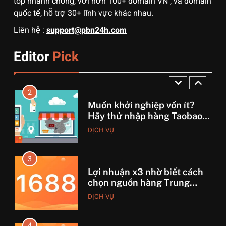
top nhanh chống, với hơn 100+ domain VN , và domain
hàng không?
quốc tế, hỗ trợ 30+ lĩnh vực khác nhau.
1
Liên hệ :
support@pbn24h.com
3 sai lầm chí mạng khiến
người mới order 1688 bị lỗ
Editor
Pick
vốn, ôm sô
DỊCH VỤ
2
Muốn khởi nghiệp vốn ít?
Hãy thử nhập hàng Taobao –
Từ hai bàn tay trắng đến
DỊCH VỤ
tháng lời 20 triệu
3
Lợi nhuận x3 nhờ biết cách
chọn nguồn hàng Trung
Quốc chuẩn
DỊCH VỤ
4