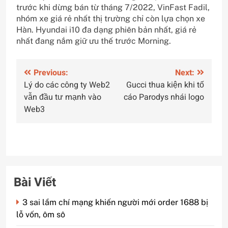
trước khi dừng bán từ tháng 7/2022, VinFast Fadil,
nhóm xe giá rẻ nhất thị trường chỉ còn lựa chọn xe
Hàn. Hyundai i10 đa dạng phiên bản nhất, giá rẻ
nhất đang nắm giữ ưu thế trước Morning.
Điều
Previous:
Next:
Lý do các công ty Web2
Gucci thua kiện khi tố
hướng
vẫn đầu tư mạnh vào
cáo Parodys nhái logo
bài
Web3
viết
Bài Viết
3 sai lầm chí mạng khiến người mới order 1688 bị
lỗ vốn, ôm sô