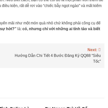
điều kiện, rất dễ rơi vào “chiếc bẫy ngọt ngào” và mất kiểm
 khuyến mãi như một món quà nhỏ chứ không phải công cụ để
 sự hời?”
là:
có, nhưng chỉ với những ai tỉnh táo và biết
Next:
Hướng Dẫn Chi Tiết 4 Bước Đăng Ký QQ88 “Siêu
Tốc”