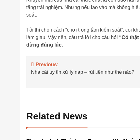
tăng trải nghiệm. Nhưng nếu lao vào mà không hiểu 
soát.
Tôi thì chọn cách “chơi trong tầm kiểm soát”, coi
làm giàu. Vậy nên, câu trả lời cho câu hỏi
“Có thật
dừng đúng lúc.
Điều
Previous:
Nhà cái uy tín xử lý nạp – rút tiền như thế nào?
hướng
bài
viết
Related News