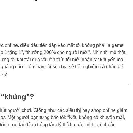
c online, điều đầu tiên đập vào mắt tôi không phải là game
p 1 tặng 1”, “thưởng 200% cho người mới”. Nhìn thì mê thật,
g rồi khi trải qua vài lần thử, tôi mới nhận ra: khuyến mãi
 quảng cáo. Hôm nay, tôi sẽ chia sẻ trải nghiệm cá nhân để
này.
i “khủng”?
 hút người chơi. Giống như các siêu thị hay shop online giảm
 tự. Một người bạn từng bảo tôi: “Nếu không có khuyến mãi,
ình ưu đãi đánh trúng tâm lý thích quà, thích lợi nhuận