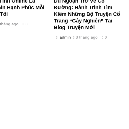
Tình Online Là
Du Ngoạn Trở Về Cổ
min Hạnh Phúc Mỗi
Đường: Hành Trình Tìm
Tôi
Kiếm Những Bộ Truyện Cổ
Trang “Gây Nghiện” Tại
 tháng ago
0
Blog Truyện Mới
admin
8 tháng ago
0