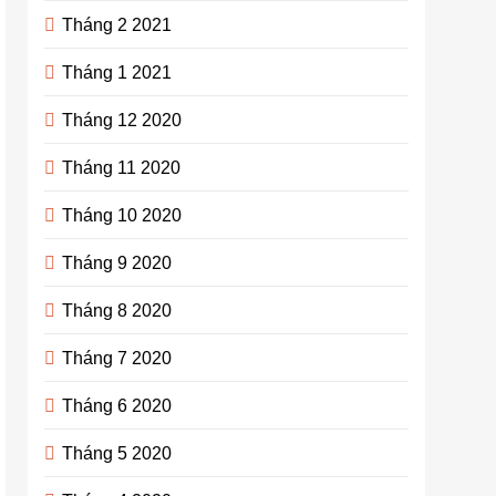
Tháng 2 2021
Tháng 1 2021
Tháng 12 2020
Tháng 11 2020
Tháng 10 2020
Tháng 9 2020
Tháng 8 2020
Tháng 7 2020
Tháng 6 2020
Tháng 5 2020