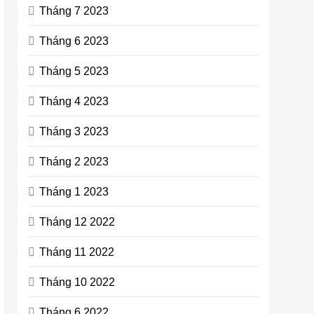
Tháng 7 2023
Tháng 6 2023
Tháng 5 2023
Tháng 4 2023
Tháng 3 2023
Tháng 2 2023
Tháng 1 2023
Tháng 12 2022
Tháng 11 2022
Tháng 10 2022
Tháng 6 2022