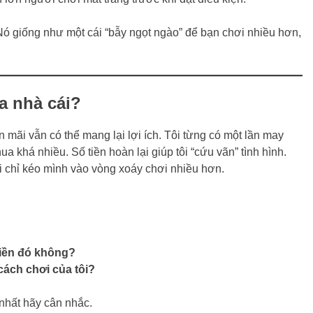
Nó giống như một cái “bẫy ngọt ngào” để bạn chơi nhiều hơn,
a nhà cái?
 mãi vẫn có thể mang lại lợi ích. Tôi từng có một lần may
a khá nhiều. Số tiền hoàn lại giúp tôi “cứu vãn” tình hình.
i chỉ kéo mình vào vòng xoáy chơi nhiều hơn.
tiền đó không?
ách chơi của tôi?
 nhất hãy cân nhắc.