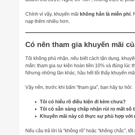
Chính vì vậy, khuyến mãi
không hẳn là miễn phí
. 
nạp thêm nhiều hơn.
Có nên tham gia khuyến mãi củ
Tôi không phủ nhận, nếu biết cách tận dụng, khuyến
mắn: tham gia sự kiện hoàn tiền 10% và đúng lúc thu
Nhưng những lần khác, hầu hết tôi thấy khuyến mã
Vậy nên, trước khi bấm “tham gia”, bạn hãy tự hỏi:
Tôi có hiểu rõ điều kiện đi kèm chưa?
Tôi có sẵn sàng chấp nhận rủi ro mất số 
Khuyến mãi này có thực sự phù hợp với c
Nếu câu trả lời là “không rõ” hoặc “không chắc”, tốt