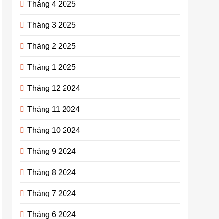
Tháng 4 2025
Tháng 3 2025
Tháng 2 2025
Tháng 1 2025
Tháng 12 2024
Tháng 11 2024
Tháng 10 2024
Tháng 9 2024
Tháng 8 2024
Tháng 7 2024
Tháng 6 2024