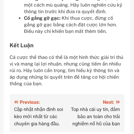
một cách mù quáng. Hãy luôn nghiên cứu kỹ
thông tin trước khi đưa ra quyết định.
Cố gắng gỡ gạc:
Khi thua cược, đừng cố
gắng gỡ gạc bằng cách đặt cược lớn hơn.
Điều này chỉ khiến bạn mất thêm tiền.
Kết Luận
Cá cược thể thao có thể là một hình thức giải trí thú
vị và mang lại lợi nhuận, nhưng cũng tiềm ẩn nhiều
rủi ro. Hãy luôn cẩn trọng, tìm hiểu kỹ thông tin và
áp dụng những bí quyết trên để tăng cơ hội chiến
thắng của bạn.
Điều
Previous:
Next:
Cập nhật nhận định soi
Top nhà cái uy tín, đảm
hướng
kèo mới nhất từ các
bảo an toàn cho trải
bài
chuyên gia hàng đầu.
nghiệm nổ hũ của bạn