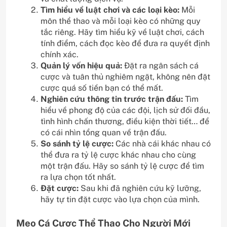
Tìm hiểu về luật chơi và các loại kèo:
Mỗi
môn thể thao và mỗi loại kèo có những quy
tắc riêng. Hãy tìm hiểu kỹ về luật chơi, cách
tính điểm, cách đọc kèo để đưa ra quyết định
chính xác.
Quản lý vốn hiệu quả:
Đặt ra ngân sách cá
cược và tuân thủ nghiêm ngặt, không nên đặt
cược quá số tiền bạn có thể mất.
Nghiên cứu thông tin trước trận đấu:
Tìm
hiểu về phong độ của các đội, lịch sử đối đầu,
tình hình chấn thương, điều kiện thời tiết… để
có cái nhìn tổng quan về trận đấu.
So sánh tỷ lệ cược:
Các nhà cái khác nhau có
thể đưa ra tỷ lệ cược khác nhau cho cùng
một trận đấu. Hãy so sánh tỷ lệ cược để tìm
ra lựa chọn tốt nhất.
Đặt cược:
Sau khi đã nghiên cứu kỹ lưỡng,
hãy tự tin đặt cược vào lựa chọn của mình.
Mẹo Cá Cược Thể Thao Cho Người Mới