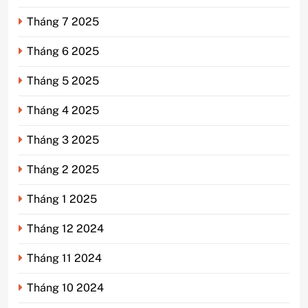
Tháng 7 2025
Tháng 6 2025
Tháng 5 2025
Tháng 4 2025
Tháng 3 2025
Tháng 2 2025
Tháng 1 2025
Tháng 12 2024
Tháng 11 2024
Tháng 10 2024