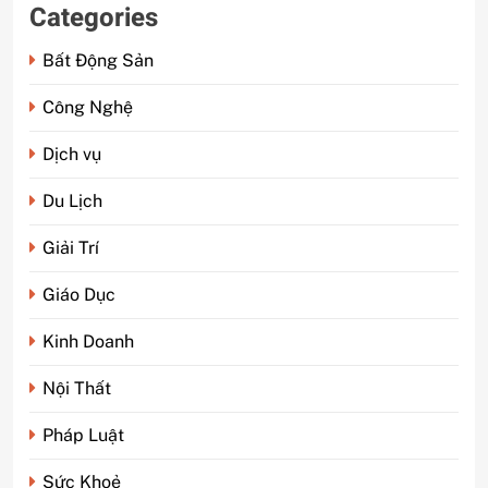
Categories
Bất Động Sản
Công Nghệ
Dịch vụ
Du Lịch
Giải Trí
Giáo Dục
Kinh Doanh
Nội Thất
Pháp Luật
Sức Khoẻ