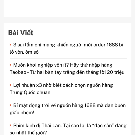
viết
Bài Viết
3 sai lầm chí mạng khiến người mới order 1688 bị
lỗ vốn, ôm sô
Muốn khởi nghiệp vốn ít? Hãy thử nhập hàng
Taobao – Từ hai bàn tay trắng đến tháng lời 20 triệu
Lợi nhuận x3 nhờ biết cách chọn nguồn hàng
Trung Quốc chuẩn
Bí mật động trời về nguồn hàng 1688 mà dân buôn
giấu nhẹm!
Phim kinh dị Thái Lan: Tại sao lại là “đặc sản” đáng
sợ nhất thế giới?