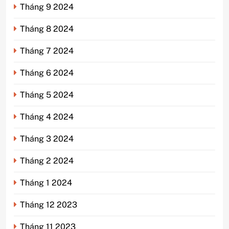
Tháng 9 2024
Tháng 8 2024
Tháng 7 2024
Tháng 6 2024
Tháng 5 2024
Tháng 4 2024
Tháng 3 2024
Tháng 2 2024
Tháng 1 2024
Tháng 12 2023
Tháng 11 2023