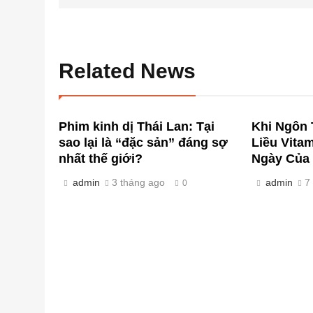
bài
viết
Related News
Phim kinh dị Thái Lan: Tại
Khi Ngôn 
sao lại là “đặc sản” đáng sợ
Liều Vita
nhất thế giới?
Ngày Của 
admin
3 tháng ago
admin
7
0