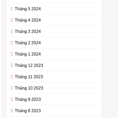
Tháng 5 2024
Tháng 4 2024
Tháng 3 2024
Tháng 2 2024
Tháng 1 2024
Tháng 12 2023
Tháng 11 2023
Tháng 10 2023
Tháng 9 2023
Tháng 8 2023