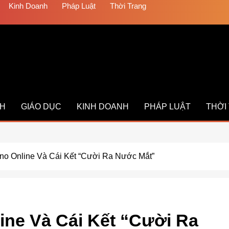
Kinh Doanh
Pháp Luật
Thời Trang
CH
GIÁO DỤC
KINH DOANH
PHÁP LUẬT
THỜI
no Online Và Cái Kết “Cười Ra Nước Mắt”
ine Và Cái Kết “Cười Ra