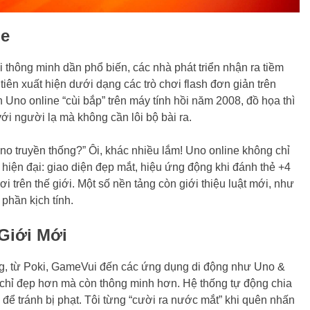
ne
 thông minh dần phổ biến, các nhà phát triển nhận ra tiềm
iên xuất hiện dưới dạng các trò chơi flash đơn giản trên
 Uno online “cùi bắp” trên máy tính hồi năm 2008, đồ họa thì
ới người lạ mà không cần lôi bộ bài ra.
Uno truyền thống?” Ôi, khác nhiều lắm! Uno online không chỉ
hiện đại: giao diện đẹp mắt, hiệu ứng động khi đánh thẻ +4
 trên thế giới. Một số nền tảng còn giới thiệu luật mới, như
 phần kịch tính.
Giới Mới
ảng, từ Poki, GameVui đến các ứng dụng di động như Uno &
chỉ đẹp hơn mà còn thông minh hơn. Hệ thống tự động chia
 để tránh bị phạt. Tôi từng “cười ra nước mắt” khi quên nhấn