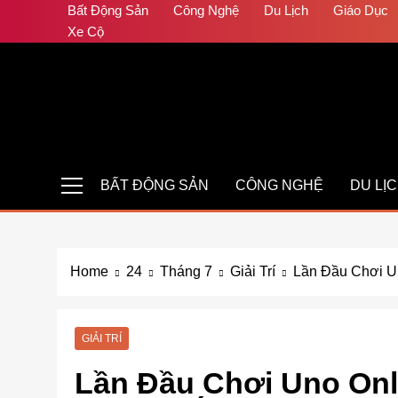
Skip
Bất Động Sản
Công Nghệ
Du Lịch
Giáo Dục
to
Xe Cộ
content
Auto Pro
Giúp web site bạn mạnh mẽ hơn
BẤT ĐỘNG SẢN
CÔNG NGHỆ
DU LỊ
Home
24
Tháng 7
Giải Trí
Lần Đầu Chơi U
GIẢI TRÍ
Lần Đầu Chơi Uno Onl