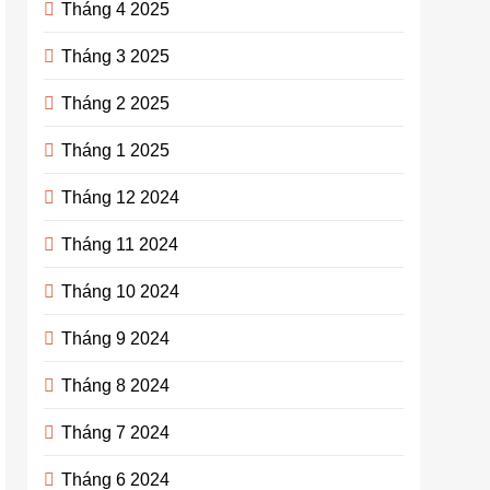
Tháng 4 2025
Tháng 3 2025
Tháng 2 2025
Tháng 1 2025
Tháng 12 2024
Tháng 11 2024
Tháng 10 2024
Tháng 9 2024
Tháng 8 2024
Tháng 7 2024
Tháng 6 2024