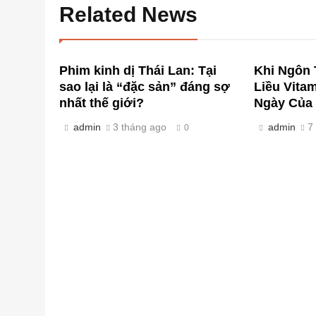
Related News
Phim kinh dị Thái Lan: Tại
Khi Ngôn 
sao lại là “đặc sản” đáng sợ
Liều Vita
nhất thế giới?
Ngày Của 
admin
3 tháng ago
admin
7
0