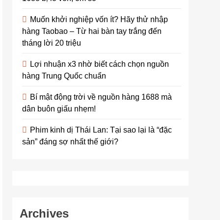
Muốn khởi nghiệp vốn ít? Hãy thử nhập
hàng Taobao – Từ hai bàn tay trắng đến
tháng lời 20 triệu
Lợi nhuận x3 nhờ biết cách chọn nguồn
hàng Trung Quốc chuẩn
Bí mật động trời về nguồn hàng 1688 mà
dân buôn giấu nhẹm!
Phim kinh dị Thái Lan: Tại sao lại là “đặc
sản” đáng sợ nhất thế giới?
Archives