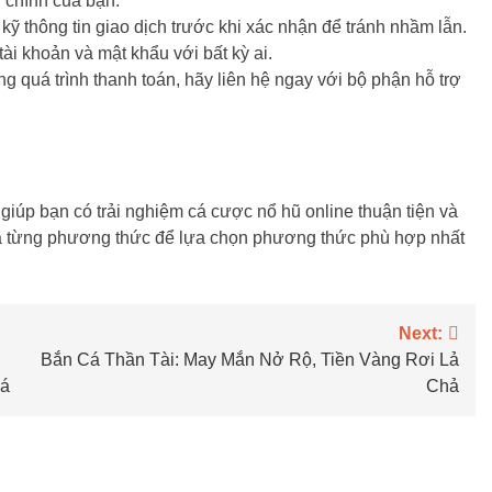
i chính của bạn.
kỹ thông tin giao dịch trước khi xác nhận để tránh nhầm lẫn.
tài khoản và mật khẩu với bất kỳ ai.
ng quá trình thanh toán, hãy liên hệ ngay với bộ phận hỗ trợ
iúp bạn có trải nghiệm cá cược nổ hũ online thuận tiện và
a từng phương thức để lựa chọn phương thức phù hợp nhất
Next:
Bắn Cá Thần Tài: May Mắn Nở Rộ, Tiền Vàng Rơi Lả
Đá
Chả