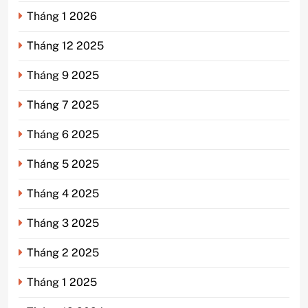
Tháng 1 2026
Tháng 12 2025
Tháng 9 2025
Tháng 7 2025
Tháng 6 2025
Tháng 5 2025
Tháng 4 2025
Tháng 3 2025
Tháng 2 2025
Tháng 1 2025