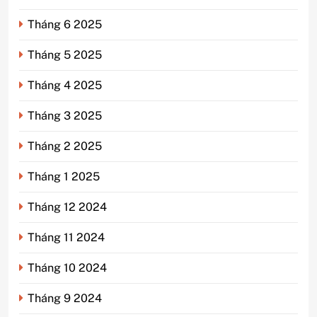
Tháng 6 2025
Tháng 5 2025
Tháng 4 2025
Tháng 3 2025
Tháng 2 2025
Tháng 1 2025
Tháng 12 2024
Tháng 11 2024
Tháng 10 2024
Tháng 9 2024