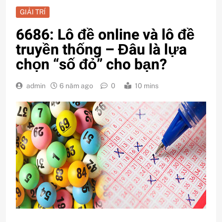
GIẢI TRÍ
6686: Lô đề online và lô đề
truyền thống – Đâu là lựa
chọn “số đỏ” cho bạn?
admin
6 năm ago
0
10 mins