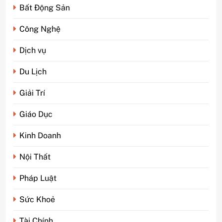
Bất Động Sản
Công Nghệ
Dịch vụ
Du Lịch
Giải Trí
Giáo Dục
Kinh Doanh
Nội Thất
Pháp Luật
Sức Khoẻ
Tài Chính