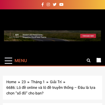
Skip
to
content
Auto Pro
Giúp web site bạn mạnh mẽ
hơn
MENU
Home
23
Tháng 1
Giải Trí
6686: Lô đề online và lô đề truyền thống – Đâu là lựa
chọn “số đỏ” cho bạn?