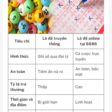
Lô đề truyền
Lô đề online
Tiêu chí
thống
tại 6686
Cá cược trực
Hình thức
Ghi số qua đại lý
tuyến
An toàn, bảo
An toàn
Tiềm ẩn rủi ro
mật
Tỷ lệ trả
Thấp
Cao
thưởng
Thời gian và
Bị giới hạn
Linh hoạt
địa điểm