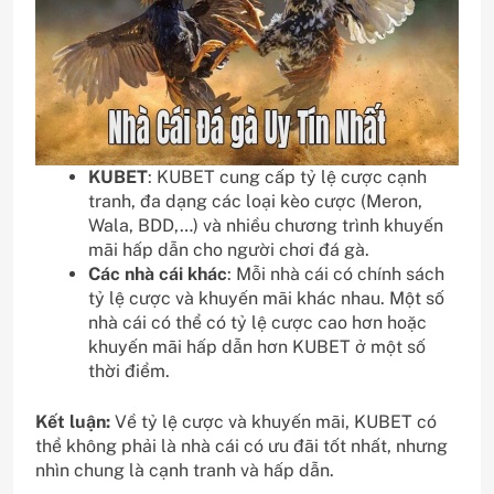
KUBET
: KUBET cung cấp tỷ lệ cược cạnh
tranh, đa dạng các loại kèo cược (Meron,
Wala, BDD,…) và nhiều chương trình khuyến
mãi hấp dẫn cho người chơi đá gà.
Các nhà cái khác
: Mỗi nhà cái có chính sách
tỷ lệ cược và khuyến mãi khác nhau. Một số
nhà cái có thể có tỷ lệ cược cao hơn hoặc
khuyến mãi hấp dẫn hơn KUBET ở một số
thời điểm.
Kết luận:
Về tỷ lệ cược và khuyến mãi, KUBET có
thể không phải là nhà cái có ưu đãi tốt nhất, nhưng
nhìn chung là cạnh tranh và hấp dẫn.