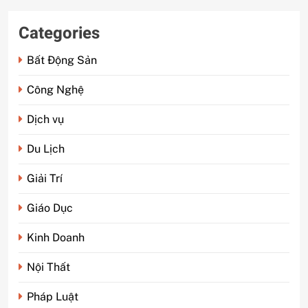
Categories
Bất Động Sản
Công Nghệ
Dịch vụ
Du Lịch
Giải Trí
Giáo Dục
Kinh Doanh
Nội Thất
Pháp Luật