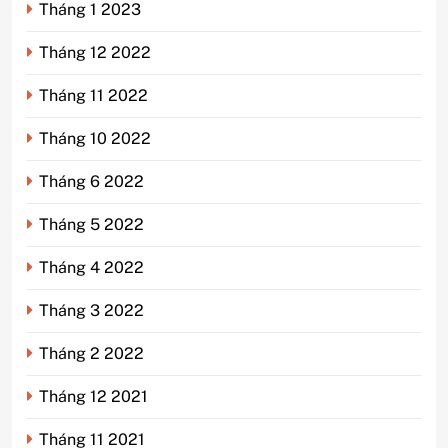
Tháng 1 2023
Tháng 12 2022
Tháng 11 2022
Tháng 10 2022
Tháng 6 2022
Tháng 5 2022
Tháng 4 2022
Tháng 3 2022
Tháng 2 2022
Tháng 12 2021
Tháng 11 2021