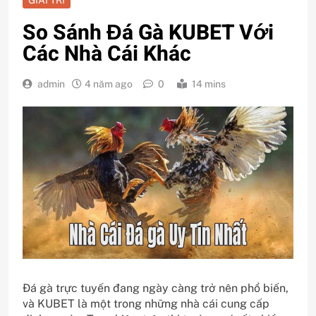
So Sánh Đá Gà KUBET Với
Các Nhà Cái Khác
admin
4 năm ago
0
14 mins
Đá gà trực tuyến đang ngày càng trở nên phổ biến,
và KUBET là một trong những nhà cái cung cấp