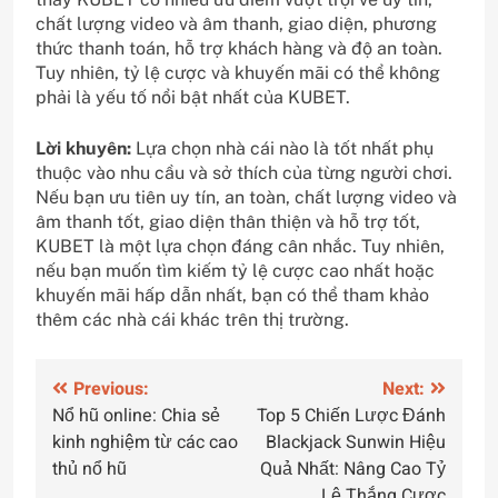
chất lượng video và âm thanh, giao diện, phương
thức thanh toán, hỗ trợ khách hàng và độ an toàn.
Tuy nhiên, tỷ lệ cược và khuyến mãi có thể không
phải là yếu tố nổi bật nhất của KUBET.
Lời khuyên:
Lựa chọn nhà cái nào là tốt nhất phụ
thuộc vào nhu cầu và sở thích của từng người chơi.
Nếu bạn ưu tiên uy tín, an toàn, chất lượng video và
âm thanh tốt, giao diện thân thiện và hỗ trợ tốt,
KUBET là một lựa chọn đáng cân nhắc. Tuy nhiên,
nếu bạn muốn tìm kiếm tỷ lệ cược cao nhất hoặc
khuyến mãi hấp dẫn nhất, bạn có thể tham khảo
thêm các nhà cái khác trên thị trường.
Điều
Previous:
Next:
Nổ hũ online: Chia sẻ
Top 5 Chiến Lược Đánh
hướng
kinh nghiệm từ các cao
Blackjack Sunwin Hiệu
bài
thủ nổ hũ
Quả Nhất: Nâng Cao Tỷ
Lệ Thắng Cược