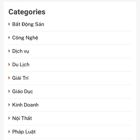
Categories
Bất Động Sản
Công Nghệ
Dịch vụ
Du Lịch
Giải Trí
Giáo Dục
Kinh Doanh
Nội Thất
Pháp Luật