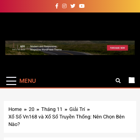
Skip
to
content
Auto Pro
Giúp web site bạn mạnh mẽ
hơn
MENU
Home
20
Tháng 11
Giải Trí
Xổ Số Vn168 và Xổ Số Truyền Thống: Nên Chọn Bên
Nào?