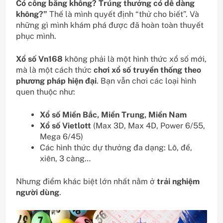
Có công bằng không? Trúng thưởng có dễ dàng
không?”
Thế là mình quyết định “thử cho biết”. Và
những gì mình khám phá được đã hoàn toàn thuyết
phục mình.
Xổ số Vn168
không phải là một hình thức xổ số mới,
mà là một cách thức
chơi xổ số truyền thống theo
phương pháp hiện đại
. Bạn vẫn chơi các loại hình
quen thuộc như:
Xổ số Miền Bắc, Miền Trung, Miền Nam
Xổ số Vietlott
(Max 3D, Max 4D, Power 6/55,
Mega 6/45)
Các hình thức dự thưởng đa dạng: Lô, đề,
xiên, 3 càng…
Nhưng điểm khác biệt lớn nhất nằm ở
trải nghiệm
người dùng
.