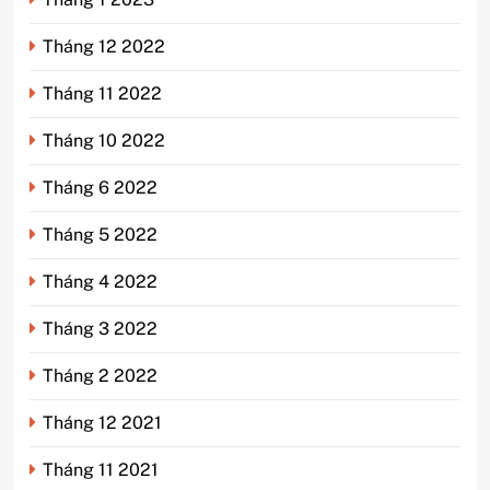
Tháng 12 2022
Tháng 11 2022
Tháng 10 2022
Tháng 6 2022
Tháng 5 2022
Tháng 4 2022
Tháng 3 2022
Tháng 2 2022
Tháng 12 2021
Tháng 11 2021