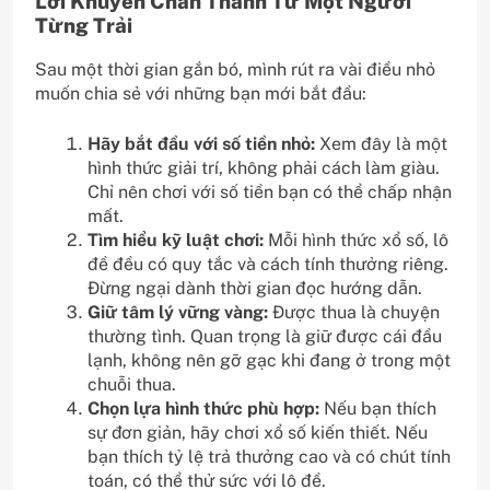
Lời Khuyên Chân Thành Từ Một Người
Từng Trải
Sau một thời gian gắn bó, mình rút ra vài điều nhỏ
muốn chia sẻ với những bạn mới bắt đầu:
Hãy bắt đầu với số tiền nhỏ:
Xem đây là một
hình thức giải trí, không phải cách làm giàu.
Chỉ nên chơi với số tiền bạn có thể chấp nhận
mất.
Tìm hiểu kỹ luật chơi:
Mỗi hình thức xổ số, lô
đề đều có quy tắc và cách tính thưởng riêng.
Đừng ngại dành thời gian đọc hướng dẫn.
Giữ tâm lý vững vàng:
Được thua là chuyện
thường tình. Quan trọng là giữ được cái đầu
lạnh, không nên gỡ gạc khi đang ở trong một
chuỗi thua.
Chọn lựa hình thức phù hợp:
Nếu bạn thích
sự đơn giản, hãy chơi xổ số kiến thiết. Nếu
bạn thích tỷ lệ trả thưởng cao và có chút tính
toán, có thể thử sức với lô đề.