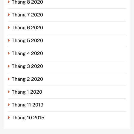
Tháng 8 2020
Tháng 7 2020
Tháng 6 2020
Tháng 5 2020
Tháng 4 2020
Tháng 3 2020
Tháng 2 2020
Tháng 1 2020
Tháng 11 2019
Tháng 10 2015