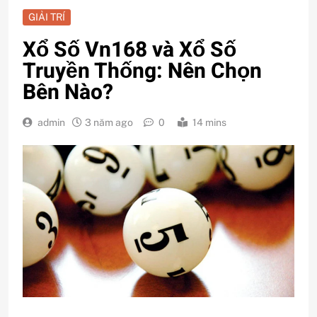
GIẢI TRÍ
Xổ Số Vn168 và Xổ Số
Truyền Thống: Nên Chọn
Bên Nào?
admin
3 năm ago
0
14 mins