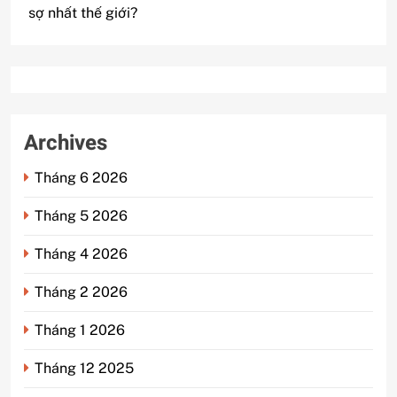
sợ nhất thế giới?
Archives
Tháng 6 2026
Tháng 5 2026
Tháng 4 2026
Tháng 2 2026
Tháng 1 2026
Tháng 12 2025