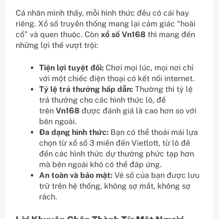
Cá nhân mình thấy, mỗi hình thức đều có cái hay
riêng. Xổ số truyền thống mang lại cảm giác “hoài
cổ” và quen thuộc. Còn
xổ số Vn168
thì mang đến
những lợi thế vượt trội:
Tiện lợi tuyệt đối:
Chơi mọi lúc, mọi nơi chỉ
với một chiếc điện thoại có kết nối internet.
Tỷ lệ trả thưởng hấp dẫn:
Thường thì tỷ lệ
trả thưởng cho các hình thức lô, đề
trên
Vn168
được đánh giá là cao hơn so với
bên ngoài.
Đa dạng hình thức:
Bạn có thể thoải mái lựa
chọn từ xổ số 3 miền đến Vietlott, từ lô đề
đến các hình thức dự thưởng phức tạp hơn
mà bên ngoài khó có thể đáp ứng.
An toàn và bảo mật:
Vé số của bạn được lưu
trữ trên hệ thống, không sợ mất, không sợ
rách.