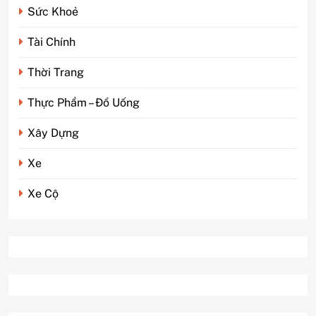
Sức Khoẻ
Tài Chính
5
Phim kinh dị Thái Lan: Tại
Thời Trang
sao lại là “đặc sản” đáng sợ
nhất thế giới?
GIẢI TRÍ
Thực Phẩm – Đồ Uống
Xây Dựng
6
Top 5 lý do Backcom XM là
Xe
lựa chọn số 1 cho trader Việt
hiện nay
TÀI CHÍNH
Xe Cộ
7
7 Bước “thần thánh” giúp
bạn tự nhập hàng Trung
Quốc không qua trung gian.
CÔNG NGHỆ