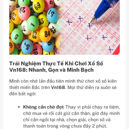
Trải Nghiệm Thực Tế Khi Chơi Xổ Số
Vn168: Nhanh, Gọn và Minh Bạch
Mình còn nhớ lần đầu tiên mình thử chơi xổ số kiến
thiết miền Bắc trên
Vn168
. Mọi thứ diễn ra suôn sẻ
đến bất ngờ:
Không cần chờ đợi:
Thay vì phải chạy ra tiệm,
chờ mua vé rồi cất giữ cẩn thận, giờ đây mình
chỉ cần ngồi tại nhà, chọn giải, chọn số và
thanh toán trong vòng chưa đầy 2 phút.