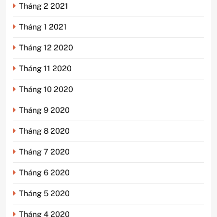
Tháng 2 2021
Tháng 1 2021
Tháng 12 2020
Tháng 11 2020
Tháng 10 2020
Tháng 9 2020
Tháng 8 2020
Tháng 7 2020
Tháng 6 2020
Tháng 5 2020
Tháng 4 2020