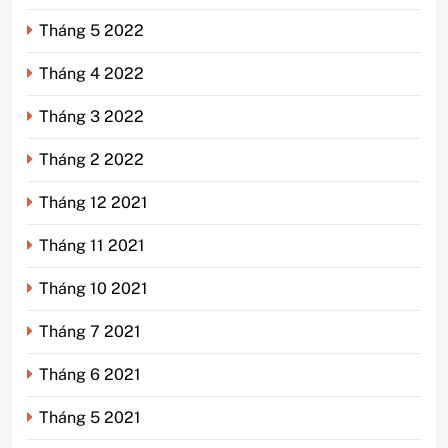
Tháng 5 2022
Tháng 4 2022
Tháng 3 2022
Tháng 2 2022
Tháng 12 2021
Tháng 11 2021
Tháng 10 2021
Tháng 7 2021
Tháng 6 2021
Tháng 5 2021