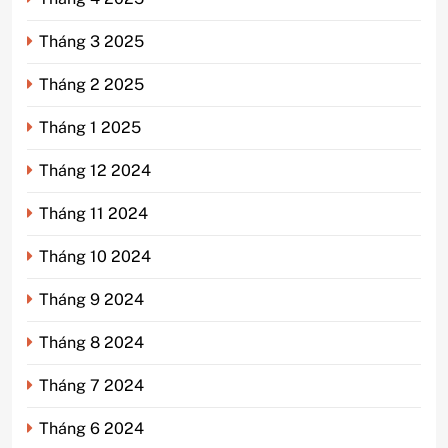
Tháng 3 2025
Tháng 2 2025
Tháng 1 2025
Tháng 12 2024
Tháng 11 2024
Tháng 10 2024
Tháng 9 2024
Tháng 8 2024
Tháng 7 2024
Tháng 6 2024