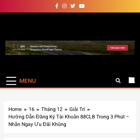
Skip
to
content
Auto Pro
Giúp web site bạn mạnh mẽ
hơn
MENU
Home
16
Tháng 12
Giải Trí
Hướng Dẫn Đăng Ký Tài Khoản 88CLB Trong 3 Phút –
Nhận Ngay Ưu Đãi Khủng