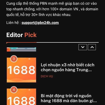
người mới order 1688 bị lỗ
Cung cấp thệ thống PBN mạnh mẽ giúp bạn có cơ vào
vốn, ôm sô
DỊCH VỤ
top nhanh chống, với hơn 100+ domain VN , và domain
quốc tế, hỗ trợ 30+ lĩnh vực khác nhau.
2
Liên hệ :
support@pbn24h.com
Muốn khởi nghiệp vốn ít?
Hãy thử nhập hàng Taobao –
Editor
Pick
Từ hai bàn tay trắng đến
DỊCH VỤ
tháng lời 20 triệu
3
Lợi nhuận x3 nhờ biết cách
chọn nguồn hàng Trung
Quốc chuẩn
DỊCH VỤ
4
Bí mật động trời về nguồn
hàng 1688 mà dân buôn giấu
nhẹm!
DỊCH VỤ