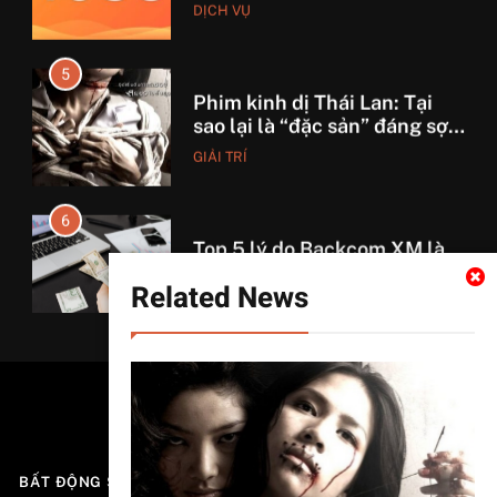
5
Phim kinh dị Thái Lan: Tại
sao lại là “đặc sản” đáng sợ
nhất thế giới?
GIẢI TRÍ
6
Top 5 lý do Backcom XM là
lựa chọn số 1 cho trader Việt
hiện nay
TÀI CHÍNH
Related News
7
7 Bước “thần thánh” giúp
bạn tự nhập hàng Trung
Quốc không qua trung gian.
CÔNG NGHỆ
8
BẤT ĐỘNG SẢN
CÔNG NGHỆ
DU LỊCH
GIÁO DỤC