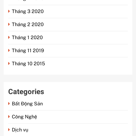
Tháng 3 2020
Tháng 2 2020
Tháng 1 2020
Tháng 11 2019
Tháng 10 2015
Categories
Bất Động Sản
Công Nghệ
Dịch vụ