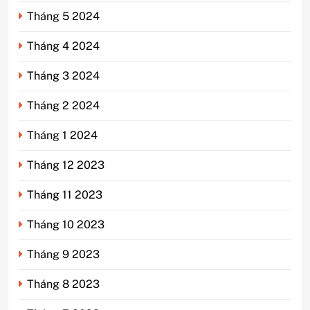
Tháng 5 2024
Tháng 4 2024
Tháng 3 2024
Tháng 2 2024
Tháng 1 2024
Tháng 12 2023
Tháng 11 2023
Tháng 10 2023
Tháng 9 2023
Tháng 8 2023