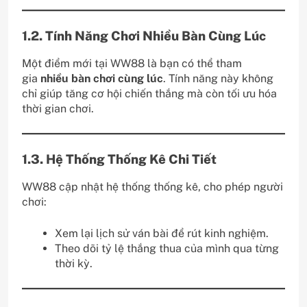
1.2. Tính Năng Chơi Nhiều Bàn Cùng Lúc
Một điểm mới tại WW88 là bạn có thể tham
gia
nhiều bàn chơi cùng lúc
. Tính năng này không
chỉ giúp tăng cơ hội chiến thắng mà còn tối ưu hóa
thời gian chơi.
1.3. Hệ Thống Thống Kê Chi Tiết
WW88 cập nhật hệ thống thống kê, cho phép người
chơi:
Xem lại lịch sử ván bài để rút kinh nghiệm.
Theo dõi tỷ lệ thắng thua của mình qua từng
thời kỳ.