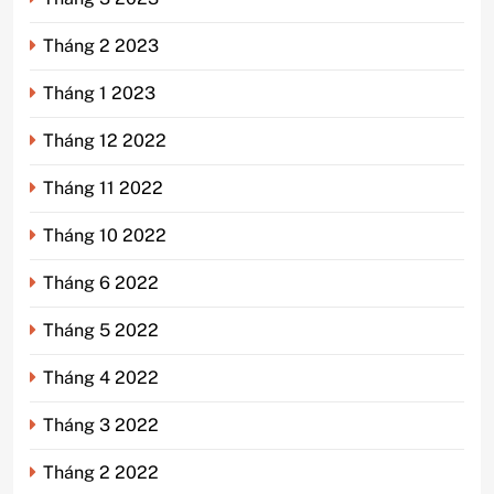
Tháng 2 2023
Tháng 1 2023
Tháng 12 2022
Tháng 11 2022
Tháng 10 2022
Tháng 6 2022
Tháng 5 2022
Tháng 4 2022
Tháng 3 2022
Tháng 2 2022