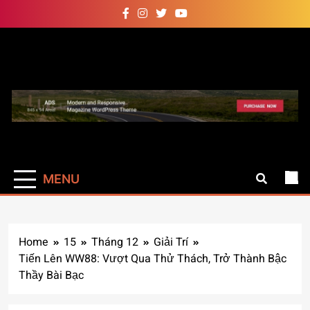
Skip
to
content
Auto Pro
Giúp web site bạn mạnh mẽ
hơn
MENU
Home
15
Tháng 12
Giải Trí
Tiến Lên WW88: Vượt Qua Thử Thách, Trở Thành Bậc
Thầy Bài Bạc