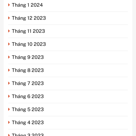
Tháng 1 2024
Tháng 12 2023
Tháng 11 2023
Tháng 10 2023
Tháng 9 2023
Tháng 8 2023
Tháng 7 2023
Tháng 6 2023
Tháng 5 2023
Tháng 4 2023
Tháng 3 2023