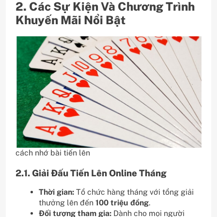
2. Các Sự Kiện Và Chương Trình
Khuyến Mãi Nổi Bật
cách nhớ bài tiến lên
2.1. Giải Đấu Tiến Lên Online Tháng
Thời gian:
Tổ chức hàng tháng với tổng giải
thưởng lên đến
100 triệu đồng
.
Đối tượng tham gia:
Dành cho mọi người