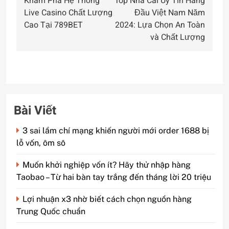
Khám Phá Hệ Thống
Top Nhà Cái Uy Tín Hàng
hướng
Live Casino Chất Lượng
Đầu Việt Nam Năm
bài
Cao Tại 789BET
2024: Lựa Chọn An Toàn
và Chất Lượng
viết
Bài Viết
3 sai lầm chí mạng khiến người mới order 1688 bị
lỗ vốn, ôm sô
Muốn khởi nghiệp vốn ít? Hãy thử nhập hàng
Taobao – Từ hai bàn tay trắng đến tháng lời 20 triệu
Lợi nhuận x3 nhờ biết cách chọn nguồn hàng
Trung Quốc chuẩn