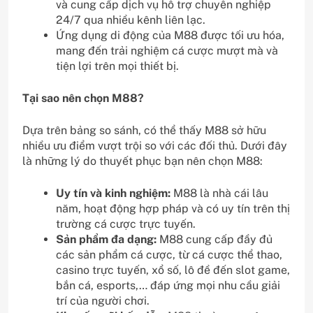
và cung cấp dịch vụ hỗ trợ chuyên nghiệp
24/7 qua nhiều kênh liên lạc.
Ứng dụng di động của M88 được tối ưu hóa,
mang đến trải nghiệm cá cược mượt mà và
tiện lợi trên mọi thiết bị.
Tại sao nên chọn M88?
Dựa trên bảng so sánh, có thể thấy M88 sở hữu
nhiều ưu điểm vượt trội so với các đối thủ. Dưới đây
là những lý do thuyết phục bạn nên chọn M88:
Uy tín và kinh nghiệm:
M88 là nhà cái lâu
năm, hoạt động hợp pháp và có uy tín trên thị
trường cá cược trực tuyến.
Sản phẩm đa dạng:
M88 cung cấp đầy đủ
các sản phẩm cá cược, từ cá cược thể thao,
casino trực tuyến, xổ số, lô đề đến slot game,
bắn cá, esports,… đáp ứng mọi nhu cầu giải
trí của người chơi.