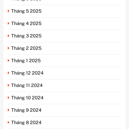
Tháng 5 2025
Tháng 4 2025
Tháng 3 2025
Tháng 2 2025
Tháng 1 2025
Tháng 12 2024
Tháng 11 2024
Tháng 10 2024
Tháng 9 2024
Tháng 8 2024