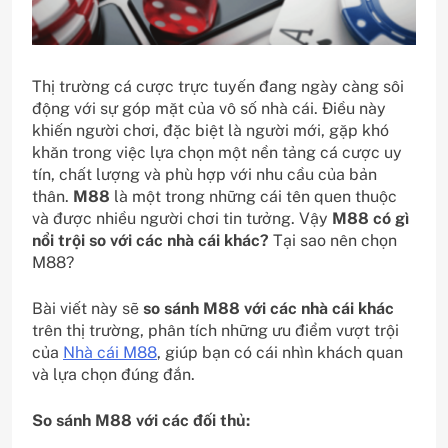
Thị trường cá cược trực tuyến đang ngày càng sôi
động với sự góp mặt của vô số nhà cái. Điều này
khiến người chơi, đặc biệt là người mới, gặp khó
khăn trong việc lựa chọn một nền tảng cá cược uy
tín, chất lượng và phù hợp với nhu cầu của bản
thân.
M88
là một trong những cái tên quen thuộc
và được nhiều người chơi tin tưởng. Vậy
M88 có gì
nổi trội so với các nhà cái khác?
Tại sao nên chọn
M88?
Bài viết này sẽ
so sánh M88 với các nhà cái khác
trên thị trường, phân tích những ưu điểm vượt trội
của
Nhà cái M88
, giúp bạn có cái nhìn khách quan
và lựa chọn đúng đắn.
So sánh M88 với các đối thủ: