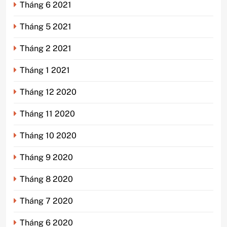
Tháng 6 2021
Tháng 5 2021
Tháng 2 2021
Tháng 1 2021
Tháng 12 2020
Tháng 11 2020
Tháng 10 2020
Tháng 9 2020
Tháng 8 2020
Tháng 7 2020
Tháng 6 2020