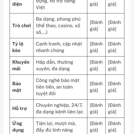
dụng, hỗ trợ tiếng
diện
giá]
giá]
Việt
Đa dạng, phong phú
[Đánh
[Đánh
Trò chơi
(thể thao, casino, xổ
giá]
giá]
số,…)
Tỷ lệ
Cạnh tranh, cập nhật
[Đánh
[Đánh
kèo
nhanh chóng
giá]
giá]
Khuyến
Hấp dẫn, thường
[Đánh
[Đánh
mãi
xuyên, đa dạng
giá]
giá]
Công nghệ bảo mật
Bảo
[Đánh
[Đánh
tiên tiến, an toàn
mật
giá]
giá]
tuyệt đối
Chuyên nghiệp, 24/7,
[Đánh
[Đánh
Hỗ trợ
đa dạng kênh liên lạc
giá]
giá]
Ứng
Tiện lợi, mượt mà,
[Đánh
[Đánh
dụng
đầy đủ tính năng
giá]
giá]