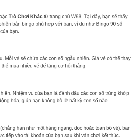
oặc
Trò Chơi Khác
từ trang chủ W88. Tại đây, bạn sẽ thấy
 phiên bản bingo phù hợp với bạn, ví dụ như Bingo 90 số
 của bạn.
u. Mỗi vé sẽ chứa các con số ngẫu nhiên. Giá vé có thể thay
 thể mua nhiều vé để tăng cơ hội thắng.
 nhiên. Nhiệm vụ của bạn là đánh dấu các con số trùng khớp
động hóa, giúp bạn không bỏ lỡ bất kỳ con số nào.
(chẳng hạn như một hàng ngang, dọc hoặc toàn bộ vé), bạn
c tiếp vào tài khoản của bạn sau khi ván chơi kết thúc.