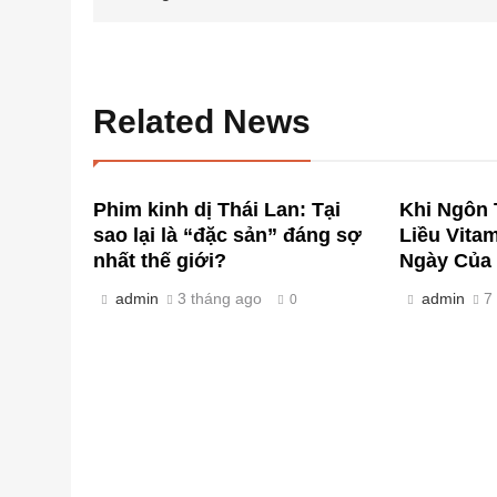
bài
viết
Related News
Phim kinh dị Thái Lan: Tại
Khi Ngôn 
sao lại là “đặc sản” đáng sợ
Liều Vita
nhất thế giới?
Ngày Của 
admin
3 tháng ago
admin
7
0