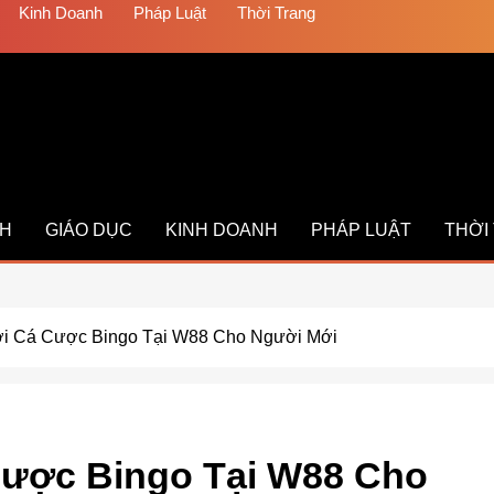
Kinh Doanh
Pháp Luật
Thời Trang
CH
GIÁO DỤC
KINH DOANH
PHÁP LUẬT
THỜI
i Cá Cược Bingo Tại W88 Cho Người Mới
ược Bingo Tại W88 Cho