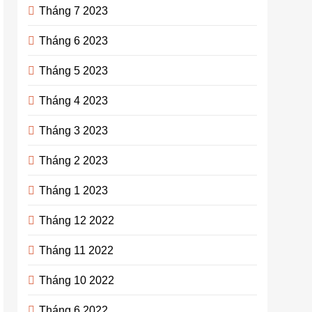
Tháng 7 2023
Tháng 6 2023
Tháng 5 2023
Tháng 4 2023
Tháng 3 2023
Tháng 2 2023
Tháng 1 2023
Tháng 12 2022
Tháng 11 2022
Tháng 10 2022
Tháng 6 2022