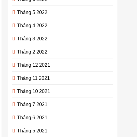
Tháng 5 2022
Tháng 4 2022
Tháng 3 2022
Tháng 2 2022
Tháng 12 2021
Tháng 11 2021
Tháng 10 2021
Tháng 7 2021
Tháng 6 2021
Tháng 5 2021