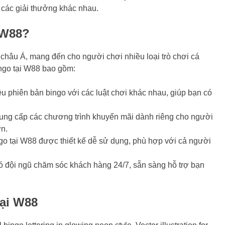
 các giải thưởng khác nhau.
 W88?
 châu Á, mang đến cho người chơi nhiều loại trò chơi cá
ingo tại W88 bao gồm:
u phiên bản bingo với các luật chơi khác nhau, giúp bạn có
ung cấp các chương trình khuyến mãi dành riêng cho người
ớn.
ingo tại W88 được thiết kế dễ sử dụng, phù hợp với cả người
ó đội ngũ chăm sóc khách hàng 24/7, sẵn sàng hỗ trợ bạn
ại W88