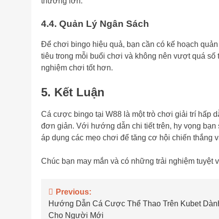
thưởng lớn.
4.4. Quản Lý Ngân Sách
Để chơi bingo hiệu quả, bạn cần có kế hoạch quản l
tiêu trong mỗi buổi chơi và không nên vượt quá số ti
nghiệm chơi tốt hơn.
5. Kết Luận
Cá cược bingo tại W88 là một trò chơi giải trí hấp 
đơn giản. Với hướng dẫn chi tiết trên, hy vọng bạ
áp dụng các mẹo chơi để tăng cơ hội chiến thắng v
Chúc bạn may mắn và có những trải nghiệm tuyệt vờ
Điều
Previous:
Hướng Dẫn Cá Cược Thể Thao Trên Kubet Dàn
hướng
Cho Người Mới