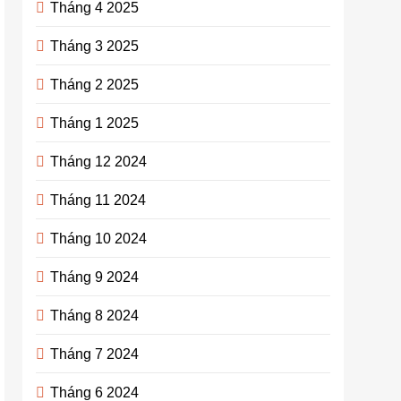
Tháng 4 2025
Tháng 3 2025
Tháng 2 2025
Tháng 1 2025
Tháng 12 2024
Tháng 11 2024
Tháng 10 2024
Tháng 9 2024
Tháng 8 2024
Tháng 7 2024
Tháng 6 2024