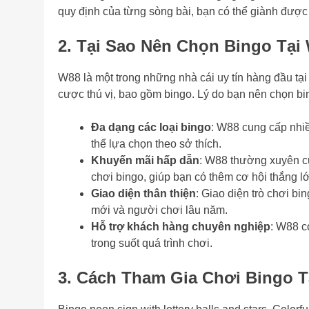
quy định của từng sòng bài, bạn có thể giành được
2. Tại Sao Nên Chọn Bingo Tại
W88 là một trong những nhà cái uy tín hàng đầu tại
cược thú vị, bao gồm bingo. Lý do bạn nên chọn b
Đa dạng các loại bingo
: W88 cung cấp nhiề
thể lựa chọn theo sở thích.
Khuyến mãi hấp dẫn
: W88 thường xuyên c
chơi bingo, giúp bạn có thêm cơ hội thắng l
Giao diện thân thiện
: Giao diện trò chơi b
mới và người chơi lâu năm.
Hỗ trợ khách hàng chuyên nghiệp
: W88 c
trong suốt quá trình chơi.
3. Cách Tham Gia Chơi Bingo T