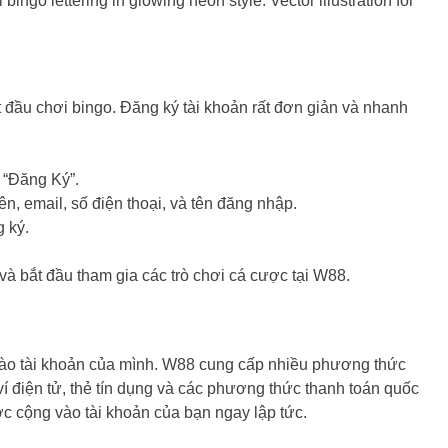
 bingo lettering in glowing neon style. Vector illustration for
t đầu chơi bingo. Đăng ký tài khoản rất đơn giản và nhanh
 “Đăng Ký”.
n, email, số điện thoại, và tên đăng nhập.
g ký.
và bắt đầu tham gia các trò chơi cá cược tại W88.
 vào tài khoản của mình. W88 cung cấp nhiều phương thức
 điện tử, thẻ tín dụng và các phương thức thanh toán quốc
ược cộng vào tài khoản của bạn ngay lập tức.