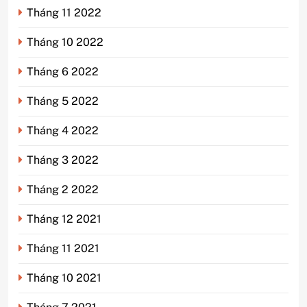
Tháng 11 2022
Tháng 10 2022
Tháng 6 2022
Tháng 5 2022
Tháng 4 2022
Tháng 3 2022
Tháng 2 2022
Tháng 12 2021
Tháng 11 2021
Tháng 10 2021