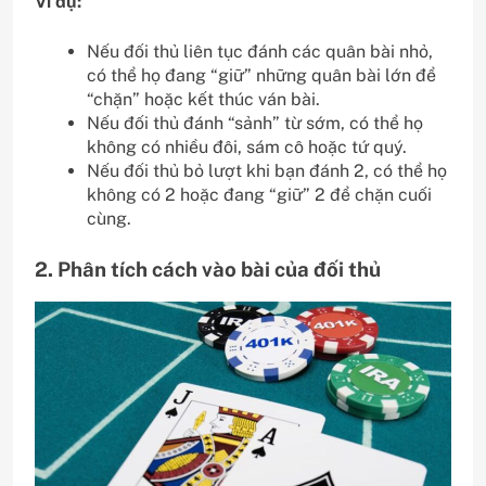
Ví dụ:
Nếu đối thủ liên tục đánh các quân bài nhỏ,
có thể họ đang “giữ” những quân bài lớn để
“chặn” hoặc kết thúc ván bài.
Nếu đối thủ đánh “sảnh” từ sớm, có thể họ
không có nhiều đôi, sám cô hoặc tứ quý.
Nếu đối thủ bỏ lượt khi bạn đánh 2, có thể họ
không có 2 hoặc đang “giữ” 2 để chặn cuối
cùng.
2. Phân tích cách vào bài của đối thủ