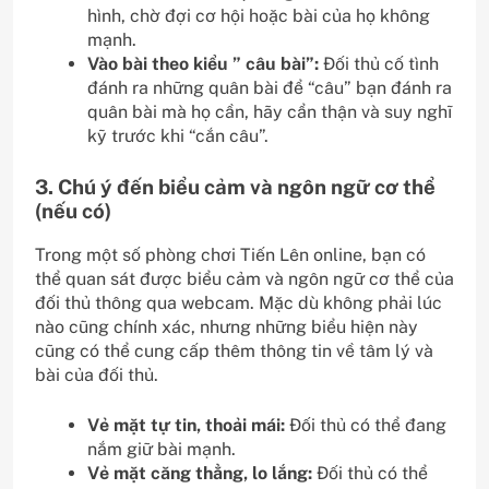
hình, chờ đợi cơ hội hoặc bài của họ không
mạnh.
Vào bài theo kiểu ” câu bài”:
Đối thủ cố tình
đánh ra những quân bài để “câu” bạn đánh ra
quân bài mà họ cần, hãy cẩn thận và suy nghĩ
kỹ trước khi “cắn câu”.
3. Chú ý đến biểu cảm và ngôn ngữ cơ thể
(nếu có)
Trong một số phòng chơi Tiến Lên online, bạn có
thể quan sát được biểu cảm và ngôn ngữ cơ thể của
đối thủ thông qua webcam. Mặc dù không phải lúc
nào cũng chính xác, nhưng những biểu hiện này
cũng có thể cung cấp thêm thông tin về tâm lý và
bài của đối thủ.
Vẻ mặt tự tin, thoải mái:
Đối thủ có thể đang
nắm giữ bài mạnh.
Vẻ mặt căng thẳng, lo lắng:
Đối thủ có thể