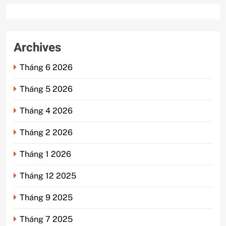
Archives
Tháng 6 2026
Tháng 5 2026
Tháng 4 2026
Tháng 2 2026
Tháng 1 2026
Tháng 12 2025
Tháng 9 2025
Tháng 7 2025