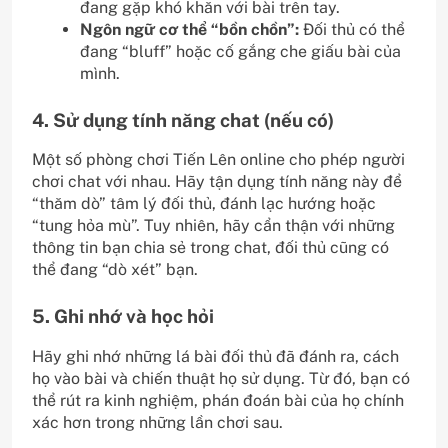
đang gặp khó khăn với bài trên tay.
Ngôn ngữ cơ thể “bồn chồn”:
Đối thủ có thể
đang “bluff” hoặc cố gắng che giấu bài của
mình.
4. Sử dụng tính năng chat (nếu có)
Một số phòng chơi Tiến Lên online cho phép người
chơi chat với nhau. Hãy tận dụng tính năng này để
“thăm dò” tâm lý đối thủ, đánh lạc hướng hoặc
“tung hỏa mù”. Tuy nhiên, hãy cẩn thận với những
thông tin bạn chia sẻ trong chat, đối thủ cũng có
thể đang “dò xét” bạn.
5. Ghi nhớ và học hỏi
Hãy ghi nhớ những lá bài đối thủ đã đánh ra, cách
họ vào bài và chiến thuật họ sử dụng. Từ đó, bạn có
thể rút ra kinh nghiệm, phán đoán bài của họ chính
xác hơn trong những lần chơi sau.