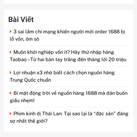
Bài Viết
3 sai lầm chí mạng khiến người mới order 1688 bị
lỗ vốn, ôm sô
Muốn khởi nghiệp vốn ít? Hãy thử nhập hàng
Taobao – Từ hai bàn tay trắng đến tháng lời 20 triệu
Lợi nhuận x3 nhờ biết cách chọn nguồn hàng
Trung Quốc chuẩn
Bí mật động trời về nguồn hàng 1688 mà dân buôn
giấu nhẹm!
Phim kinh dị Thái Lan: Tại sao lại là “đặc sản” đáng
sợ nhất thế giới?