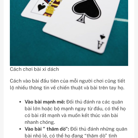
Cách chơi bài xì dách
Cách vào bài đầu tiên của mỗi người chơi cũng tiết
lộ nhiều thông tin về chiến thuật và bài trên tay họ.
Vào bài mạnh mẽ:
Đối thủ đánh ra các quân
bài lớn hoặc bộ mạnh ngay từ đầu, có thể họ
có bài rất mạnh và muốn kết thúc ván bài
nhanh chóng.
Vào bài ” thăm dò”:
Đối thủ đánh những quân
bài nhỏ lẻ, có thể họ đang “thăm dò” tình