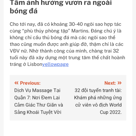
Tầm ảnh hưởng vươn ra ngoài
bóng đá
Cho tới nay, đã có khoảng 30-40 ngôi sao hợp tác
cùng “phù thủy phòng tập” Martins. Đáng chú ý là
không chỉ cầu thủ bóng đá mà các ngôi sao thể
thao cũng muốn được anh giúp đỡ, thậm chí là các
VĐV nữ. Nhờ thành công của mình, chàng trai 32
tuổi này đã xây dựng một trung tâm thể chất hoành
tráng ở Lisbon
yellowpage
Điều
Previous:
Next:
Dịch Vụ Massage Tại
32 đội tuyển tranh tài:
hướng
Quận 7: Nơi Đem Lại
Khám phá những ứng
bài
Cảm Giác Thư Giãn và
cử viên vô địch World
Sảng Khoái Tuyệt Vời
Cup 2022.
viết