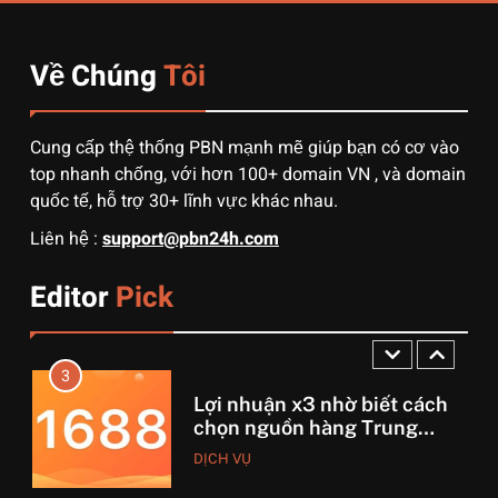
chọn đường biển hay đường
DỊCH VỤ
hàng không?
Về Chúng
Tôi
1
3 sai lầm chí mạng khiến
người mới order 1688 bị lỗ
Cung cấp thệ thống PBN mạnh mẽ giúp bạn có cơ vào
vốn, ôm sô
DỊCH VỤ
top nhanh chống, với hơn 100+ domain VN , và domain
quốc tế, hỗ trợ 30+ lĩnh vực khác nhau.
2
Liên hệ :
support@pbn24h.com
Muốn khởi nghiệp vốn ít?
Hãy thử nhập hàng Taobao –
Editor
Pick
Từ hai bàn tay trắng đến
DỊCH VỤ
tháng lời 20 triệu
3
Lợi nhuận x3 nhờ biết cách
chọn nguồn hàng Trung
Quốc chuẩn
DỊCH VỤ