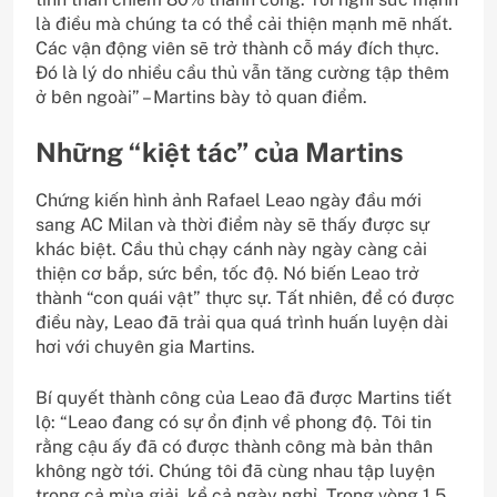
là điều mà chúng ta có thể cải thiện mạnh mẽ nhất.
Các vận động viên sẽ trở thành cỗ máy đích thực.
Đó là lý do nhiều cầu thủ vẫn tăng cường tập thêm
ở bên ngoài” – Martins bày tỏ quan điểm.
Những “kiệt tác” của Martins
Chứng kiến hình ảnh Rafael Leao ngày đầu mới
sang AC Milan và thời điểm này sẽ thấy được sự
khác biệt. Cầu thủ chạy cánh này ngày càng cải
thiện cơ bắp, sức bền, tốc độ. Nó biến Leao trở
thành “con quái vật” thực sự. Tất nhiên, để có được
điều này, Leao đã trải qua quá trình huấn luyện dài
hơi với chuyên gia Martins.
Bí quyết thành công của Leao đã được Martins tiết
lộ: “Leao đang có sự ổn định về phong độ. Tôi tin
rằng cậu ấy đã có được thành công mà bản thân
không ngờ tới. Chúng tôi đã cùng nhau tập luyện
trong cả mùa giải, kể cả ngày nghỉ. Trong vòng 1,5