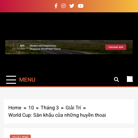
Skip
to
content
Auto Pro
Giúp web site bạn mạnh mẽ
hơn
MENU
Home
10
Tháng 3
Giải Trí
World Cup: Sân khấu của những huyền thoại
GIẢI TRÍ