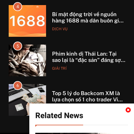
4
Bí mật động trời về nguồn
hàng 1688 mà dân buôn giấu
nhẹm!
DỊCH VỤ
5
Phim kinh dị Thái Lan: Tại
sao lại là “đặc sản” đáng sợ
nhất thế giới?
GIẢI TRÍ
6
Top 5 lý do Backcom XM là
lựa chọn số 1 cho trader Việt
hiện nay
TÀI CHÍNH
Related News
7
7 Bước “thần thánh” giúp