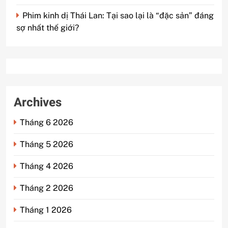
Phim kinh dị Thái Lan: Tại sao lại là “đặc sản” đáng
sợ nhất thế giới?
Archives
Tháng 6 2026
Tháng 5 2026
Tháng 4 2026
Tháng 2 2026
Tháng 1 2026