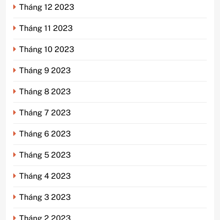
Tháng 12 2023
Tháng 11 2023
Tháng 10 2023
Tháng 9 2023
Tháng 8 2023
Tháng 7 2023
Tháng 6 2023
Tháng 5 2023
Tháng 4 2023
Tháng 3 2023
Tháng 2 2023