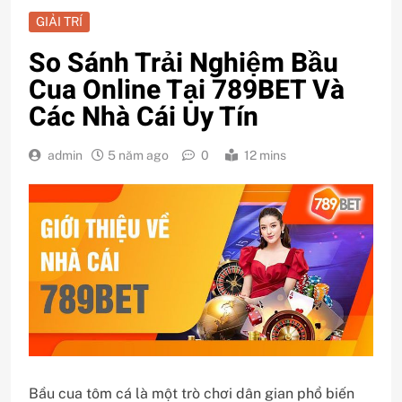
GIẢI TRÍ
So Sánh Trải Nghiệm Bầu
Cua Online Tại 789BET Và
Các Nhà Cái Uy Tín
admin
5 năm ago
0
12 mins
Bầu cua tôm cá là một trò chơi dân gian phổ biến