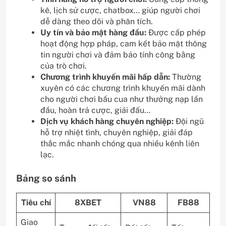
kê, lịch sử cược, chatbox… giúp người chơi
dễ dàng theo dõi và phân tích.
Uy tín và bảo mật hàng đầu:
Được cấp phép
hoạt động hợp pháp, cam kết bảo mật thông
tin người chơi và đảm bảo tính công bằng
của trò chơi.
Chương trình khuyến mãi hấp dẫn:
Thường
xuyên có các chương trình khuyến mãi dành
cho người chơi bầu cua như thưởng nạp lần
đầu, hoàn trả cược, giải đấu…
Dịch vụ khách hàng chuyên nghiệp:
Đội ngũ
hỗ trợ nhiệt tình, chuyên nghiệp, giải đáp
thắc mắc nhanh chóng qua nhiều kênh liên
lạc.
Bảng so sánh
Tiêu chí
8XBET
VN88
FB88
Giao