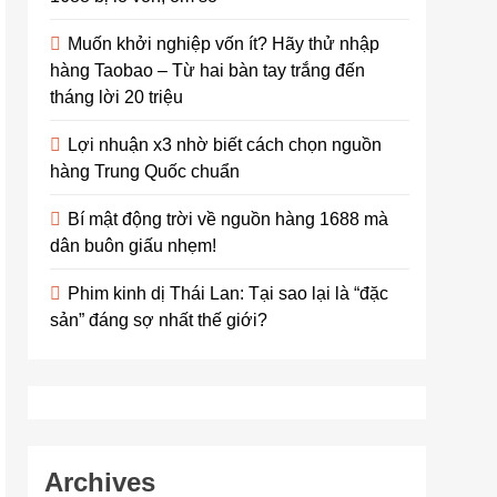
Muốn khởi nghiệp vốn ít? Hãy thử nhập
hàng Taobao – Từ hai bàn tay trắng đến
tháng lời 20 triệu
Lợi nhuận x3 nhờ biết cách chọn nguồn
hàng Trung Quốc chuẩn
Bí mật động trời về nguồn hàng 1688 mà
dân buôn giấu nhẹm!
Phim kinh dị Thái Lan: Tại sao lại là “đặc
sản” đáng sợ nhất thế giới?
Archives