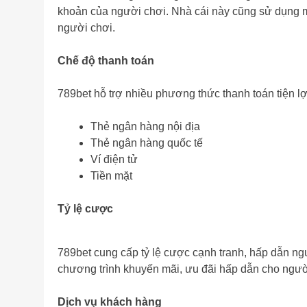
khoản của người chơi. Nhà cái này cũng sử dụng mã
người chơi.
Chế độ thanh toán
789bet hỗ trợ nhiều phương thức thanh toán tiện l
Thẻ ngân hàng nội địa
Thẻ ngân hàng quốc tế
Ví điện tử
Tiền mặt
Tỷ lệ cược
789bet cung cấp tỷ lệ cược cạnh tranh, hấp dẫn n
chương trình khuyến mãi, ưu đãi hấp dẫn cho ngườ
Dịch vụ khách hàng