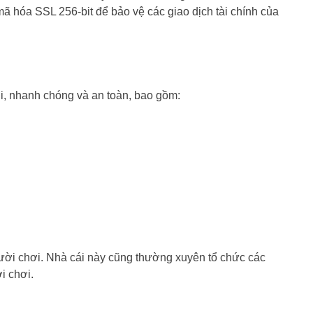
 hóa SSL 256-bit để bảo vệ các giao dịch tài chính của
ợi, nhanh chóng và an toàn, bao gồm:
gười chơi. Nhà cái này cũng thường xuyên tổ chức các
i chơi.