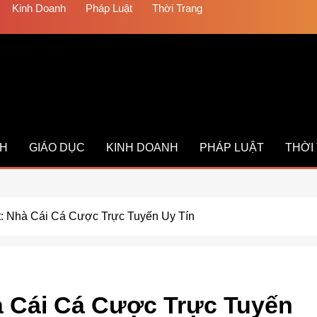
Kinh Doanh
Pháp Luật
Thời Trang
CH
GIÁO DỤC
KINH DOANH
PHÁP LUẬT
THỜI
: Nhà Cái Cá Cược Trực Tuyến Uy Tín
 Cái Cá Cược Trực Tuyến