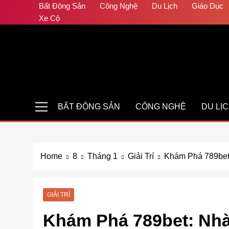
Skip
Bất Động Sản
Công Nghệ
Du Lịch
Giáo Dục
to
Xe Cộ
content
Auto Pro
Giúp web site bạn mạnh mẽ hơn
BẤT ĐỘNG SẢN
CÔNG NGHỆ
DU LỊ
Home
8
Tháng 1
Giải Trí
Khám Phá 789bet
GIẢI TRÍ
Khám Phá 789bet: Nhà