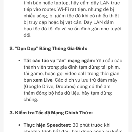
tính bàn hoặc laptop, hãy cắm dây LAN trực
tiếp vào router. Wi-Fi rất tiện, nhưng dễ bị
nhiễu sóng, bị giảm tốc độ khi có nhiều thiết
bị truy cập hoặc bị vật cản. Dây LAN đảm
bảo tốc độ tối đa và sự ổn định gần như tuyệt
đối.
2. “Dọn Dẹp” Băng Thông Gia Đình:
Tắt các tác vụ “ăn” mạng ngầm:
Yêu cầu các
thành viên trong gia đình tạm dừng tải phim,
tải game, hoặc gọi video call trong thời gian
bạn
xem Live
. Các dịch vụ lưu trữ đám mây
(Google Drive, Dropbox) cũng có thể âm
thầm đồng bộ hóa dữ liệu, hãy tạm dừng
chúng.
3. Kiểm tra Tốc độ Mạng Chính Thức:
Thực hiện Speedtest:
30 phút trước khi
chương trình bắt đầu, hãy dùng công cụ kiểm