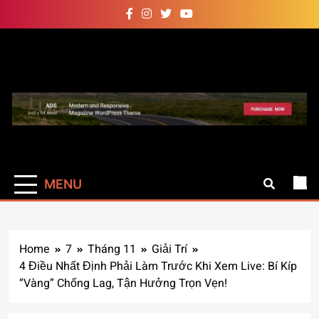
Skip
to
content
Auto Pro
Giúp web site bạn mạnh mẽ
hơn
MENU
Home
7
Tháng 11
Giải Trí
4 Điều Nhất Định Phải Làm Trước Khi Xem Live: Bí Kíp
“Vàng” Chống Lag, Tận Hưởng Trọn Vẹn!