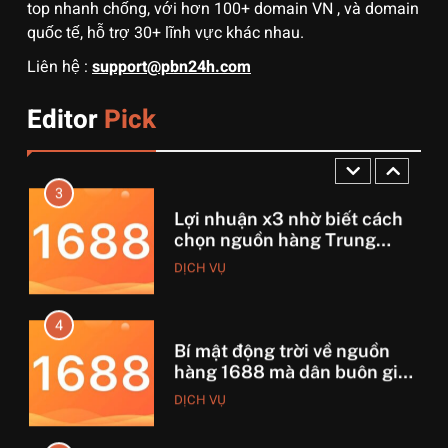
DỊCH VỤ
top nhanh chống, với hơn 100+ domain VN , và domain
quốc tế, hỗ trợ 30+ lĩnh vực khác nhau.
2
Liên hệ :
support@pbn24h.com
Muốn khởi nghiệp vốn ít?
Hãy thử nhập hàng Taobao –
Editor
Pick
Từ hai bàn tay trắng đến
DỊCH VỤ
tháng lời 20 triệu
3
Lợi nhuận x3 nhờ biết cách
chọn nguồn hàng Trung
Quốc chuẩn
DỊCH VỤ
4
Bí mật động trời về nguồn
hàng 1688 mà dân buôn giấu
nhẹm!
DỊCH VỤ