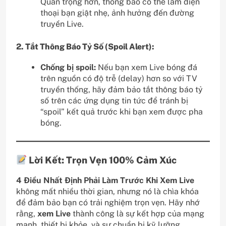
Quan trọng hơn, thông báo có thể làm điện
thoại bạn giật nhẹ, ảnh hưởng đến đường
truyền Live.
2. Tắt Thông Báo Tỷ Số (Spoil Alert):
Chống bị spoil:
Nếu bạn xem Live bóng đá
trên nguồn có độ trễ (delay) hơn so với TV
truyền thống, hãy đảm bảo tắt thông báo tỷ
số trên các ứng dụng tin tức để tránh bị
“spoil” kết quả trước khi bạn xem được pha
bóng.
Lời Kết: Trọn Vẹn 100% Cảm Xúc
4 Điều Nhất Định Phải Làm Trước Khi Xem Live
không mất nhiều thời gian, nhưng nó là chìa khóa
để đảm bảo bạn có trải nghiệm trọn vẹn. Hãy nhớ
rằng,
xem Live
thành công là sự kết hợp của mạng
mạnh, thiết bị khỏe, và sự chuẩn bị kỹ lưỡng.