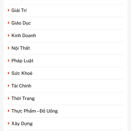
Giải Trí
Giáo Dục
Kinh Doanh
Nội Thất
Pháp Luật
Sức Khoẻ
Tài Chính
5
Phim kinh dị Thái Lan: Tại
Thời Trang
sao lại là “đặc sản” đáng sợ
nhất thế giới?
GIẢI TRÍ
Thực Phẩm – Đồ Uống
Xây Dựng
6