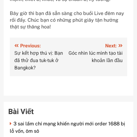
Bây giờ thì bạn đã sẵn sàng cho buổi Live đêm nay
rồi đấy. Chúc bạn có những phút giây tận hưởng
thật sự thăng hoa!
Điều
Previous:
Next:
Sự kết hợp thú vị: Bạn
Góc nhìn lúc mình tạo tài
hướng
đã thử đua tuk-tuk ở
khoản lần đầu
bài
Bangkok?
viết
Bài Viết
3 sai lầm chí mạng khiến người mới order 1688 bị
lỗ vốn, ôm sô