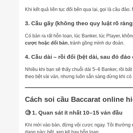
Khi kết quả liên tục đổi bên qua lại, gọi là cầu đả
3.
Cầu gãy (không theo quy luật rõ ràng
Có bàn ra rất hỗn loạn, lúc Banker, lúc Player, khôn
cược hoặc đổi bàn
, tránh gồng mình dự đoán.
4.
Cầu dài – rồi đổi (bệt dài, sau đó đảo
Nhiều khi bạn sẽ thấy chuỗi dài 5–6 Banker, rồi b
theo bệt vài ván, nhưng luôn sẵn sàng dừng khi có
Cách soi cầu Baccarat online h
🧐 1. Quan sát ít nhất 10–15 ván đầu
Khi mới vào bàn, đừng vội cược ngay. Tôi thường 
dạng nào: bệt, xen kẽ hay hỗn loạn.