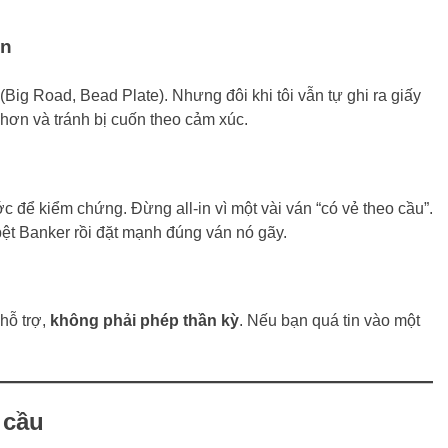
ẵn
(Big Road, Bead Plate). Nhưng đôi khi tôi vẫn tự ghi ra giấy
 hơn và tránh bị cuốn theo cảm xúc.
c để kiểm chứng. Đừng all-in vì một vài ván “có vẻ theo cầu”.
i bệt Banker rồi đặt mạnh đúng ván nó gãy.
 hỗ trợ,
không phải phép thần kỳ
. Nếu bạn quá tin vào một
 cầu