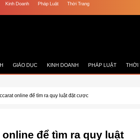
Kinh Doanh
Pháp Luật
Thời Trang
CH
GIÁO DỤC
KINH DOANH
PHÁP LUẬT
THỜI
carat online để tìm ra quy luật đặt cược
online để tìm ra quy luật