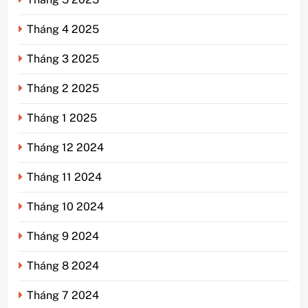
Tháng 4 2025
Tháng 3 2025
Tháng 2 2025
Tháng 1 2025
Tháng 12 2024
Tháng 11 2024
Tháng 10 2024
Tháng 9 2024
Tháng 8 2024
Tháng 7 2024