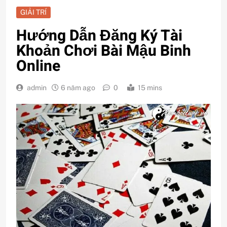
GIẢI TRÍ
Hướng Dẫn Đăng Ký Tài
Khoản Chơi Bài Mậu Binh
Online
admin
6 năm ago
0
15 mins