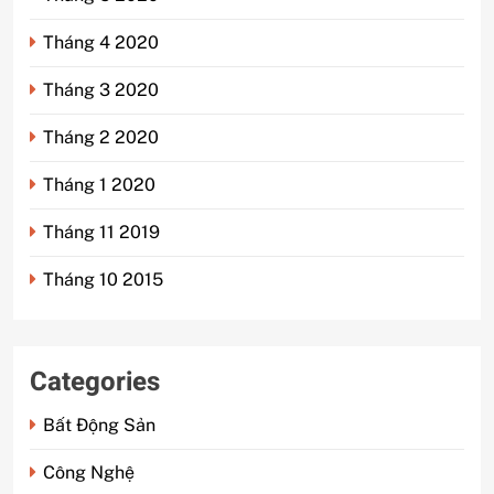
Tháng 4 2020
Tháng 3 2020
Tháng 2 2020
Tháng 1 2020
Tháng 11 2019
Tháng 10 2015
Categories
Bất Động Sản
Công Nghệ