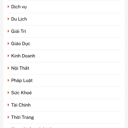
Dịch vụ
Du Lịch
Giải Trí
Giáo Dục
Kinh Doanh
Nội Thất
Pháp Luật
Sức Khoẻ
Tài Chính
5
Phim kinh dị Thái Lan: Tại
Thời Trang
sao lại là “đặc sản” đáng sợ
nhất thế giới?
GIẢI TRÍ