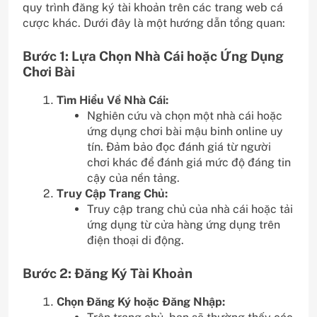
quy trình đăng ký tài khoản trên các trang web cá
cược khác. Dưới đây là một hướng dẫn tổng quan:
Bước 1: Lựa Chọn Nhà Cái hoặc Ứng Dụng
Chơi Bài
Tìm Hiểu Về Nhà Cái:
Nghiên cứu và chọn một nhà cái hoặc
ứng dụng chơi bài mậu binh online uy
tín. Đảm bảo đọc đánh giá từ người
chơi khác để đánh giá mức độ đáng tin
cậy của nền tảng.
Truy Cập Trang Chủ:
Truy cập trang chủ của nhà cái hoặc tải
ứng dụng từ cửa hàng ứng dụng trên
điện thoại di động.
Bước 2: Đăng Ký Tài Khoản
Chọn Đăng Ký hoặc Đăng Nhập: