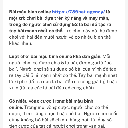
Bài mậu binh online
https://789bet.agency/
là
một trò chơi bài dựa trên kỹ năng và may mắn,
trong đó người chơi sử dụng 52 lá bài để tạo ra
tay bài mạnh nhất có thể.
Trò chơi này có thể được
chơi với hai đến mười người và có nhiều biến thể
khác nhau.
Luật chơi bài mậu binh online khá đơn giản.
Mỗi
người chơi sẽ được chia 5 lá bài, được gọi là “bộ
bài”. Người chơi sẽ sử dụng bộ bài của mình để tạo
ra tay bài 5 lá mạnh nhất có thể. Tay bài mạnh nhất
là xì phé (tất cả các lá bài đều có cùng giá trị) hoặc
xì tố (tất cả các lá bài đều có cùng chất).
Có nhiều vòng cược trong bài mậu binh
online.
Trong mỗi vòng cược, người chơi có thể
cược, theo, tăng cược hoặc bỏ bài. Người chơi cuối
cùng không bỏ bài sẽ chiến thắng pot, là tổng số
tiền cược của tất cả người chơi trong ván bài.