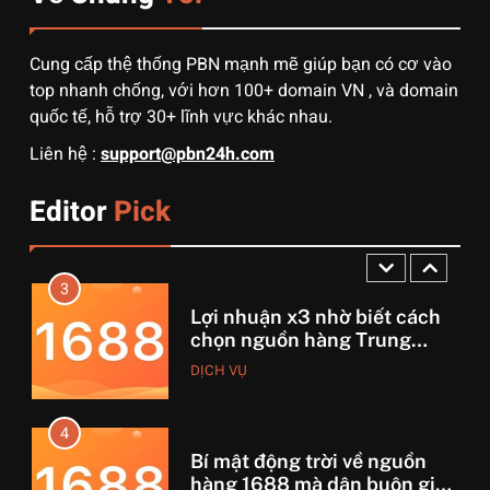
1
3 sai lầm chí mạng khiến
người mới order 1688 bị lỗ
Cung cấp thệ thống PBN mạnh mẽ giúp bạn có cơ vào
vốn, ôm sô
DỊCH VỤ
top nhanh chống, với hơn 100+ domain VN , và domain
quốc tế, hỗ trợ 30+ lĩnh vực khác nhau.
2
Liên hệ :
support@pbn24h.com
Muốn khởi nghiệp vốn ít?
Hãy thử nhập hàng Taobao –
Editor
Pick
Từ hai bàn tay trắng đến
DỊCH VỤ
tháng lời 20 triệu
3
Lợi nhuận x3 nhờ biết cách
chọn nguồn hàng Trung
Quốc chuẩn
DỊCH VỤ
4
Bí mật động trời về nguồn
hàng 1688 mà dân buôn giấu