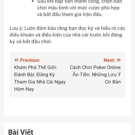
Sau khi nạp tiền thành công, chọn bàn
chơi mậu binh với mức cược phù hợp
và bắt đầu tham gia trận đấu.
Lưu ý: Luôn đảm bảo rằng bạn đọc kỹ và hiểu rõ các
điều khoản và điều kiện của nhà cái trước khi đăng
ký và bắt đầu chơi.
Điều
Previous:
Next:
Khám Phá Thế Giới
Cách Chơi Poker Online
hướng
Đánh Bài: Đăng Ký
Ăn Tiền: Những Lưu Ý
bài
Tham Gia Nhà Cái Ngay
Cơ Bản
Hôm Nay
viết
Bài Viết