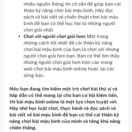
nhiều nguồn thông tin có sẵn để giúp bạn cải
thiện kỹ năng chơi bài mậu binh. Hãy đọc
sách và bài viết về chiến thuật chơi bài mậu
binh để bạn có thể học hỏi từ những người
chơi giỏi nhất.
Chơi với người chơi giỏi hơn:
Một trong
những cách tốt nhất để cải thiện kỹ năng
chơi bài mậu binh của bạn là chơi với những
người chơi giỏi hơn bạn. Bạn có thể tìm thấy
những người chơi giỏi hơn trên các trang
web chơi bài mậu binh online hoặc tại các
sòng bạc.
Nếu bạn đang tìm kiếm một trò chơi bài thú vị và
hấp dẫn có thể mang lại cho bạn cơ hội kiếm tiền,
thì bài mậu binh online là một lựa chọn tuyệt vời.
Hãy nhớ học luật chơi, thực hành và đọc sách và
bài viết về bài mậu binh để bạn có thể cải thiện kỹ
năng chơi bài mậu binh của mình và tăng khả năng
chiến thắng.