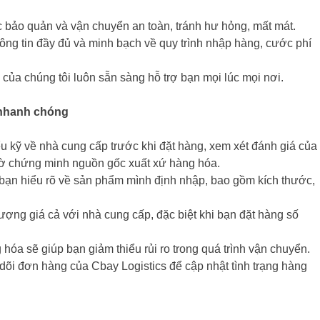
bảo quản và vận chuyển an toàn, tránh hư hỏng, mất mát.
ông tin đầy đủ và minh bạch về quy trình nhập hàng, cước phí
của chúng tôi luôn sẵn sàng hỗ trợ bạn mọi lúc mọi nơi.
 nhanh chóng
u kỹ về nhà cung cấp trước khi đặt hàng, xem xét đánh giá của
tờ chứng minh nguồn gốc xuất xứ hàng hóa.
ạn hiểu rõ về sản phẩm mình định nhập, bao gồm kích thước,
ợng giá cả với nhà cung cấp, đặc biệt khi bạn đặt hàng số
óa sẽ giúp bạn giảm thiểu rủi ro trong quá trình vận chuyển.
õi đơn hàng của Cbay Logistics để cập nhật tình trạng hàng