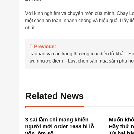
Với kinh nghiệm và chuyên môn của mình, Cbay Logis
một cách an toàn, nhanh chóng và hiệu quả. Hãy liê
nhất!
Điều
Previous:
Taobao và các trang thương mại điện tử khác: S
hướng
ưu nhược điểm – Lựa chọn sàn mua sắm phù h
bài
viết
Related News
3 sai lầm chí mạng khiến
Muốn khởi
người mới order 1688 bị lỗ
Hãy thử 
vốn, ôm sô
Từ hai bà