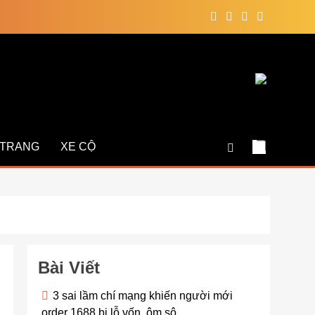
 TRANG
XE CỘ
Bài Viết
3 sai lầm chí mạng khiến người mới
order 1688 bị lỗ vốn, ôm sô