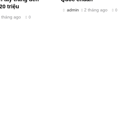
20 triệu
admin
2 tháng ago
0
 tháng ago
0