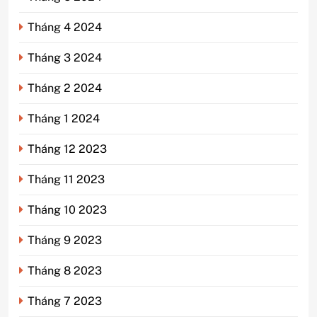
Tháng 4 2024
Tháng 3 2024
Tháng 2 2024
Tháng 1 2024
Tháng 12 2023
Tháng 11 2023
Tháng 10 2023
Tháng 9 2023
Tháng 8 2023
Tháng 7 2023