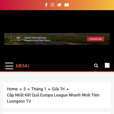
Skip
to
content
Auto Pro
Giúp web site bạn mạnh mẽ
hơn
MENU
Home
5
Tháng 1
Giải Trí
Cập Nhật Kết Quả Europa League Nhanh Nhất Trên
Luongson TV