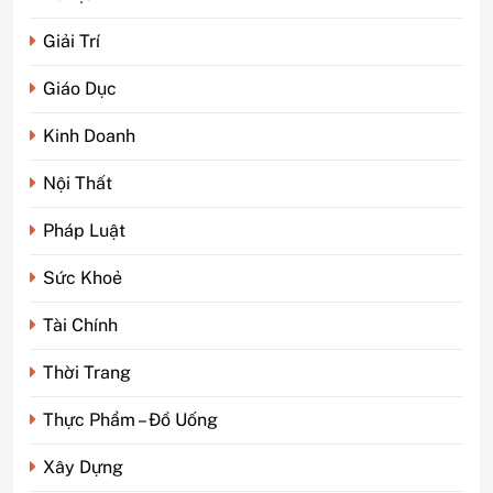
Giải Trí
Giáo Dục
Kinh Doanh
Nội Thất
Pháp Luật
Sức Khoẻ
Tài Chính
Thời Trang
Thực Phẩm – Đồ Uống
5
Phim kinh dị Thái Lan: Tại
Xây Dựng
sao lại là “đặc sản” đáng sợ