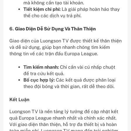
mà không cần tạo tài khoản.
Tiết kiệm chi phí:
Là giải pháp hoàn hảo thay
thế cho các dịch vụ trả phí.
6.
Giao Diện Dễ Sử Dụng Và Thân Thiện
Giao diện của Luongson TV được thiết kế thân thiện
và dễ sử dụng, giúp bạn nhanh chóng tìm kiếm
thông tin về các trận đấu Europa League.
Tìm kiếm nhanh:
Chỉ cần vài cú nhấp chuột
để tra cứu kết quả.
Bố cục hợp lý:
Các kết quả được phân loại
theo đội bóng và thời gian, rất dễ theo dõi.
Kết Luận
Luongson TV là nền tảng lý tưởng để cập nhật kết
quả Europa League nhanh nhất và chính xác nhất.
Với giao diện thân thiện, hỗ trợ đa thiết bị và hoàn
toàn miễn phí, Luongson TV mang đến trải nghiệm