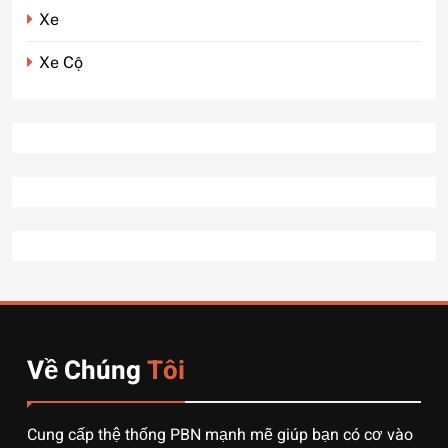
nhất thế giới?
GIẢI TRÍ
Xe
Xe Cộ
6
Top 5 lý do Backcom XM là
lựa chọn số 1 cho trader Việt
hiện nay
TÀI CHÍNH
7
7 Bước “thần thánh” giúp
bạn tự nhập hàng Trung
Quốc không qua trung gian.
CÔNG NGHỆ
8
Về Chúng
Tôi
Quy trình vận chuyển hàng
từ Alibaba về Việt Nam: Nên
chọn đường biển hay đường
DỊCH VỤ
hàng không?
Cung cấp thệ thống PBN mạnh mẽ giúp bạn có cơ vào