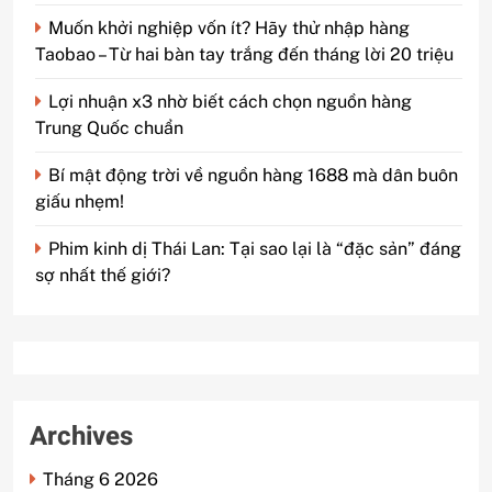
Muốn khởi nghiệp vốn ít? Hãy thử nhập hàng
Taobao – Từ hai bàn tay trắng đến tháng lời 20 triệu
Lợi nhuận x3 nhờ biết cách chọn nguồn hàng
Trung Quốc chuẩn
Bí mật động trời về nguồn hàng 1688 mà dân buôn
giấu nhẹm!
Phim kinh dị Thái Lan: Tại sao lại là “đặc sản” đáng
sợ nhất thế giới?
Archives
Tháng 6 2026