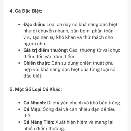
4. Cá Đặc Biệt:
Đặc điểm:
Loại cá này có khả năng đặc biệt
như di chuyển nhanh, bắn bom, phân thân,
v.v., tạo nên sự khó khăn và thử thách cho
người chơi.
Giá trị điểm thưởng:
Cao, thường từ vài chục
điểm đến vài trăm điểm.
Chiến thuật:
Cần sử dụng chiến thuật phù
hợp với khả năng đặc biệt của từng loại cá
đặc biệt.
5. Một Số Loại Cá Khác:
Cá Nhanh:
Di chuyển nhanh và khó bắn trúng.
Cá Mập:
Sống dai và cần nhiều đạn để tiêu
diệt.
Cá Nàng Tiên:
Xuất hiện hiếm và mang lại
nhiều điểm thưởng.