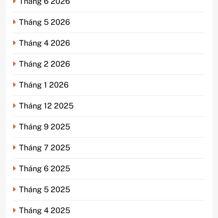
Tháng 6 2026
Tháng 5 2026
Tháng 4 2026
Tháng 2 2026
Tháng 1 2026
Tháng 12 2025
Tháng 9 2025
Tháng 7 2025
Tháng 6 2025
Tháng 5 2025
Tháng 4 2025