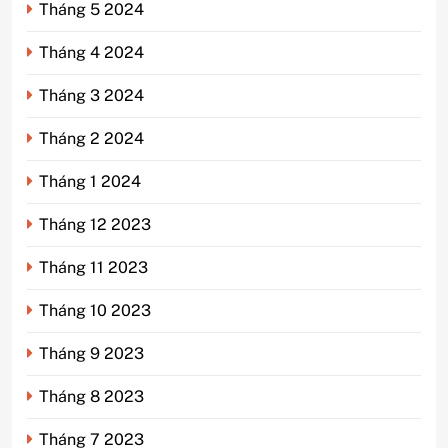
Tháng 5 2024
Tháng 4 2024
Tháng 3 2024
Tháng 2 2024
Tháng 1 2024
Tháng 12 2023
Tháng 11 2023
Tháng 10 2023
Tháng 9 2023
Tháng 8 2023
Tháng 7 2023