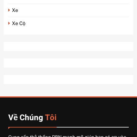
Top 5 lý do Backcom XM là
Xe
lựa chọn số 1 cho trader Việt
hiện nay
TÀI CHÍNH
Xe Cộ
7
7 Bước “thần thánh” giúp
bạn tự nhập hàng Trung
Quốc không qua trung gian.
CÔNG NGHỆ
8
Quy trình vận chuyển hàng
từ Alibaba về Việt Nam: Nên
chọn đường biển hay đường
DỊCH VỤ
hàng không?
Về Chúng
Tôi
1
3 sai lầm chí mạng khiến
người mới order 1688 bị lỗ