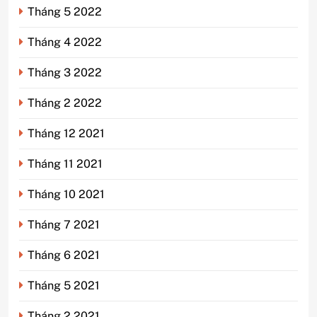
Tháng 5 2022
Tháng 4 2022
Tháng 3 2022
Tháng 2 2022
Tháng 12 2021
Tháng 11 2021
Tháng 10 2021
Tháng 7 2021
Tháng 6 2021
Tháng 5 2021
Tháng 2 2021