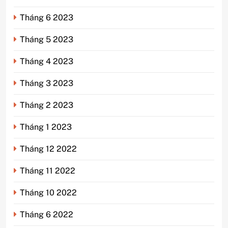
Tháng 6 2023
Tháng 5 2023
Tháng 4 2023
Tháng 3 2023
Tháng 2 2023
Tháng 1 2023
Tháng 12 2022
Tháng 11 2022
Tháng 10 2022
Tháng 6 2022