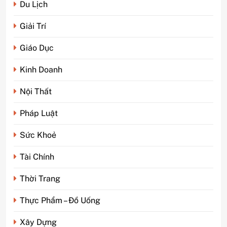
Du Lịch
Giải Trí
Giáo Dục
Kinh Doanh
Nội Thất
Pháp Luật
Sức Khoẻ
Tài Chính
5
Phim kinh dị Thái Lan: Tại
Thời Trang
sao lại là “đặc sản” đáng sợ
nhất thế giới?
GIẢI TRÍ
Thực Phẩm – Đồ Uống
Xây Dựng
6