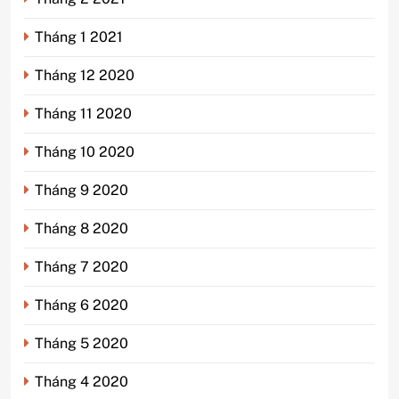
Tháng 1 2021
Tháng 12 2020
Tháng 11 2020
Tháng 10 2020
Tháng 9 2020
Tháng 8 2020
Tháng 7 2020
Tháng 6 2020
Tháng 5 2020
Tháng 4 2020