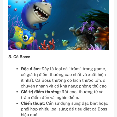
3. Cá Boss:
Đặc điểm:
Đây là loại cá “trùm” trong game,
có giá trị điểm thưởng cao nhất và xuất hiện
ít nhất. Cá Boss thường có kích thước lớn, di
chuyển nhanh và có khả năng phòng thủ cao.
Giá trị điểm thưởng:
Rất cao, thường từ vài
trăm điểm đến vài nghìn điểm.
Chiến thuật:
Cần sử dụng súng đặc biệt hoặc
phối hợp nhiều loại súng để tiêu diệt cá Boss
hiệu quả.