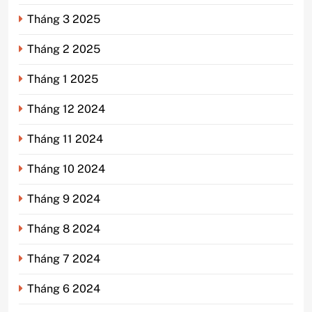
Tháng 3 2025
Tháng 2 2025
Tháng 1 2025
Tháng 12 2024
Tháng 11 2024
Tháng 10 2024
Tháng 9 2024
Tháng 8 2024
Tháng 7 2024
Tháng 6 2024