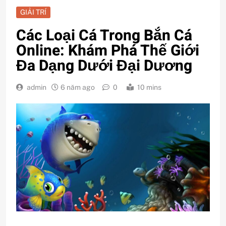
GIẢI TRÍ
Các Loại Cá Trong Bắn Cá
Online: Khám Phá Thế Giới
Đa Dạng Dưới Đại Dương
admin
6 năm ago
0
10 mins