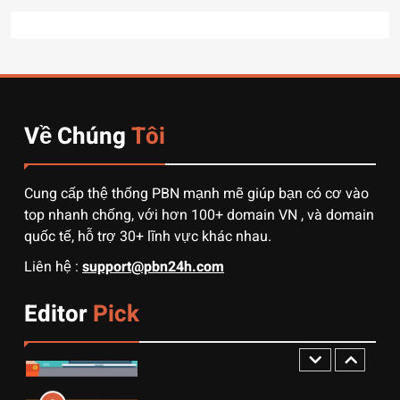
8
Quy trình vận chuyển hàng
từ Alibaba về Việt Nam: Nên
chọn đường biển hay đường
DỊCH VỤ
hàng không?
Về Chúng
Tôi
1
3 sai lầm chí mạng khiến
người mới order 1688 bị lỗ
Cung cấp thệ thống PBN mạnh mẽ giúp bạn có cơ vào
vốn, ôm sô
DỊCH VỤ
top nhanh chống, với hơn 100+ domain VN , và domain
quốc tế, hỗ trợ 30+ lĩnh vực khác nhau.
2
Liên hệ :
support@pbn24h.com
Muốn khởi nghiệp vốn ít?
Hãy thử nhập hàng Taobao –
Editor
Pick
Từ hai bàn tay trắng đến
DỊCH VỤ
tháng lời 20 triệu
3
Lợi nhuận x3 nhờ biết cách