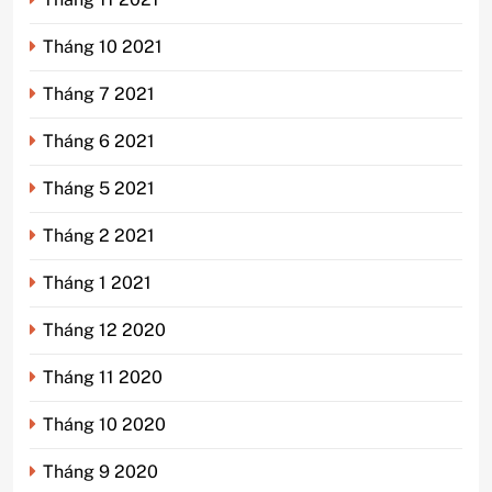
Tháng 10 2021
Tháng 7 2021
Tháng 6 2021
Tháng 5 2021
Tháng 2 2021
Tháng 1 2021
Tháng 12 2020
Tháng 11 2020
Tháng 10 2020
Tháng 9 2020