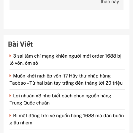
thao này
viết
Bài Viết
3 sai lầm chí mạng khiến người mới order 1688 bị
lỗ vốn, ôm sô
Muốn khởi nghiệp vốn ít? Hãy thử nhập hàng
Taobao – Từ hai bàn tay trắng đến tháng lời 20 triệu
Lợi nhuận x3 nhờ biết cách chọn nguồn hàng
Trung Quốc chuẩn
Bí mật động trời về nguồn hàng 1688 mà dân buôn
giấu nhẹm!