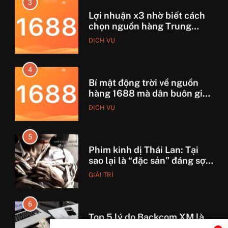
chọn nguồn hàng Trung
Quốc chuẩn
DỊCH VỤ
4
Bí mật động trời về nguồn
hàng 1688 mà dân buôn giấu
nhẹm!
DỊCH VỤ
5
Phim kinh dị Thái Lan: Tại
sao lại là “đặc sản” đáng sợ
nhất thế giới?
GIẢI TRÍ
6
Top 5 lý do Backcom XM là
lựa chọn số 1 cho trader Việt
hiện nay
TÀI CHÍNH