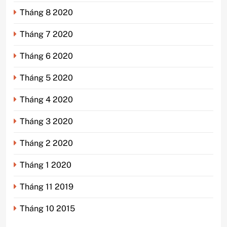
Tháng 8 2020
Tháng 7 2020
Tháng 6 2020
Tháng 5 2020
Tháng 4 2020
Tháng 3 2020
Tháng 2 2020
Tháng 1 2020
Tháng 11 2019
Tháng 10 2015