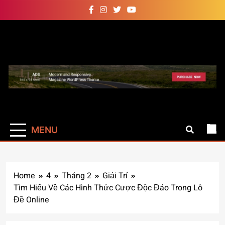
Skip
to
content
Auto Pro
Giúp web site bạn mạnh mẽ
hơn
MENU
Home
4
Tháng 2
Giải Trí
Tìm Hiểu Về Các Hình Thức Cược Độc Đáo Trong Lô
Đề Online