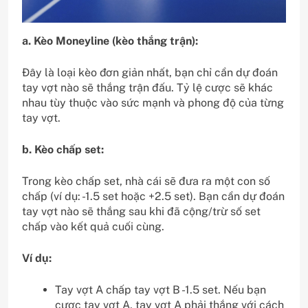
a. Kèo Moneyline (kèo thắng trận):
Đây là loại kèo đơn giản nhất, bạn chỉ cần dự đoán
tay vợt nào sẽ thắng trận đấu. Tỷ lệ cược sẽ khác
nhau tùy thuộc vào sức mạnh và phong độ của từng
tay vợt.
b. Kèo chấp set:
Trong kèo chấp set, nhà cái sẽ đưa ra một con số
chấp (ví dụ: -1.5 set hoặc +2.5 set). Bạn cần dự đoán
tay vợt nào sẽ thắng sau khi đã cộng/trừ số set
chấp vào kết quả cuối cùng.
Ví dụ:
Tay vợt A chấp tay vợt B -1.5 set. Nếu bạn
cược tay vợt A, tay vợt A phải thắng với cách