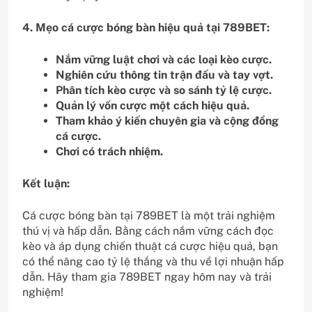
4. Mẹo cá cược bóng bàn hiệu quả tại 789BET:
Nắm vững luật chơi và các loại kèo cược.
Nghiên cứu thông tin trận đấu và tay vợt.
Phân tích kèo cược và so sánh tỷ lệ cược.
Quản lý vốn cược một cách hiệu quả.
Tham khảo ý kiến chuyên gia và cộng đồng
cá cược.
Chơi có trách nhiệm.
Kết luận:
Cá cược bóng bàn tại 789BET là một trải nghiệm
thú vị và hấp dẫn. Bằng cách nắm vững cách đọc
kèo và áp dụng chiến thuật cá cược hiệu quả, bạn
có thể nâng cao tỷ lệ thắng và thu về lợi nhuận hấp
dẫn. Hãy tham gia 789BET ngay hôm nay và trải
nghiệm!