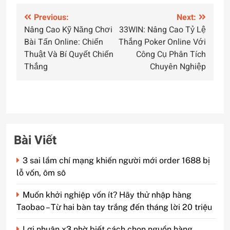
Điều
Previous:
Next:
Nâng Cao Kỹ Năng Chơi
33WIN: Nâng Cao Tỷ Lệ
hướng
Bài Tấn Online: Chiến
Thắng Poker Online Với
bài
Thuật Và Bí Quyết Chiến
Công Cụ Phân Tích
Thắng
Chuyên Nghiệp
viết
Bài Viết
3 sai lầm chí mạng khiến người mới order 1688 bị
lỗ vốn, ôm sô
Muốn khởi nghiệp vốn ít? Hãy thử nhập hàng
Taobao – Từ hai bàn tay trắng đến tháng lời 20 triệu
Lợi nhuận x3 nhờ biết cách chọn nguồn hàng