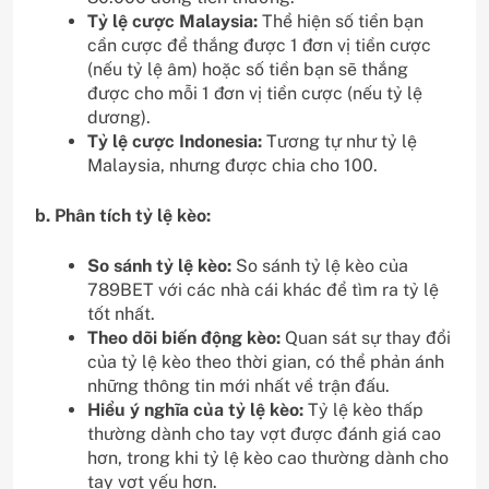
Tỷ lệ cược Malaysia:
Thể hiện số tiền bạn
cần cược để thắng được 1 đơn vị tiền cược
(nếu tỷ lệ âm) hoặc số tiền bạn sẽ thắng
được cho mỗi 1 đơn vị tiền cược (nếu tỷ lệ
dương).
Tỷ lệ cược Indonesia:
Tương tự như tỷ lệ
Malaysia, nhưng được chia cho 100.
b. Phân tích tỷ lệ kèo:
So sánh tỷ lệ kèo:
So sánh tỷ lệ kèo của
789BET với các nhà cái khác để tìm ra tỷ lệ
tốt nhất.
Theo dõi biến động kèo:
Quan sát sự thay đổi
của tỷ lệ kèo theo thời gian, có thể phản ánh
những thông tin mới nhất về trận đấu.
Hiểu ý nghĩa của tỷ lệ kèo:
Tỷ lệ kèo thấp
thường dành cho tay vợt được đánh giá cao
hơn, trong khi tỷ lệ kèo cao thường dành cho
tay vợt yếu hơn.