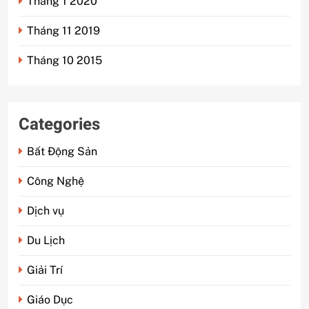
Tháng 1 2020
Tháng 11 2019
Tháng 10 2015
Categories
Bất Động Sản
Công Nghệ
Dịch vụ
Du Lịch
Giải Trí
Giáo Dục