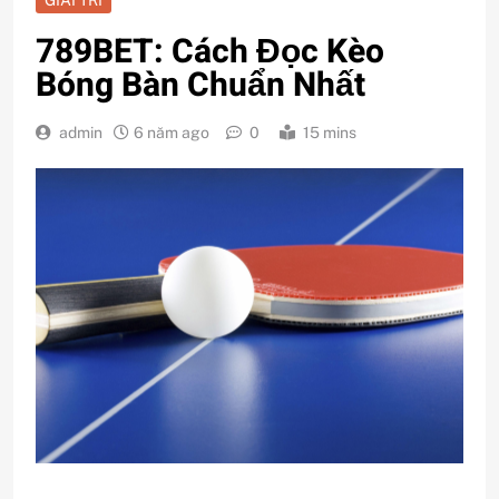
789BET: Cách Đọc Kèo
Bóng Bàn Chuẩn Nhất
admin
6 năm ago
0
15 mins