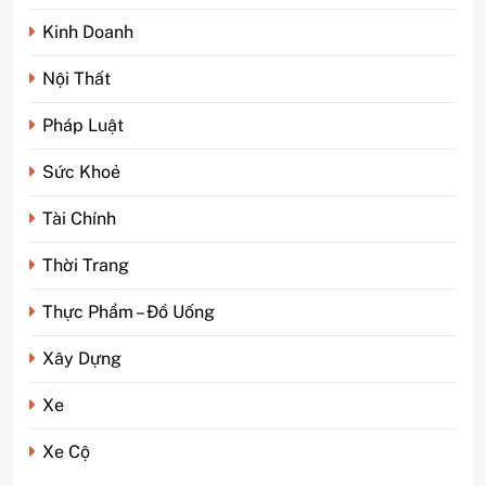
Kinh Doanh
Nội Thất
Pháp Luật
Sức Khoẻ
Tài Chính
5
Phim kinh dị Thái Lan: Tại
Thời Trang
sao lại là “đặc sản” đáng sợ
nhất thế giới?
GIẢI TRÍ
Thực Phẩm – Đồ Uống
Xây Dựng
6
Top 5 lý do Backcom XM là
Xe
lựa chọn số 1 cho trader Việt
hiện nay
TÀI CHÍNH
Xe Cộ