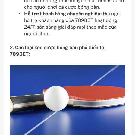
có các chương trình khuyến mãi, bonus dành
cho người chơi cá cược bóng bàn.
Hỗ trợ khách hàng chuyên nghiệp:
Đội ngũ
hỗ trợ khách hàng của 789BET hoạt động
24/7, sẵn sàng giải đáp mọi thắc mắc của
người chơi.
2. Các loại kèo cược bóng bàn phổ biến tại
789BET: