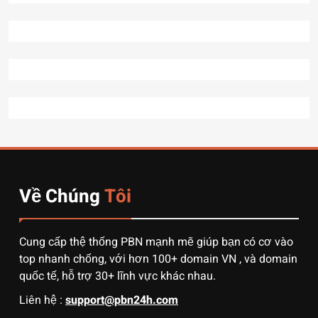
7
7 Bước “thần thánh” giúp
bạn tự nhập hàng Trung
Quốc không qua trung gian.
CÔNG NGHỆ
8
Quy trình vận chuyển hàng
từ Alibaba về Việt Nam: Nên
chọn đường biển hay đường
DỊCH VỤ
hàng không?
Về Chúng
Tôi
1
3 sai lầm chí mạng khiến
người mới order 1688 bị lỗ
Cung cấp thệ thống PBN mạnh mẽ giúp bạn có cơ vào
vốn, ôm sô
DỊCH VỤ
top nhanh chống, với hơn 100+ domain VN , và domain
quốc tế, hỗ trợ 30+ lĩnh vực khác nhau.
2
Liên hệ :
support@pbn24h.com
Muốn khởi nghiệp vốn ít?