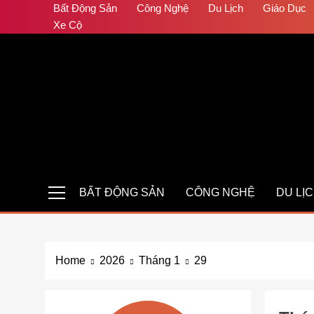
Skip
Bất Động Sản
Công Nghệ
Du Lịch
Giáo Dục
to
Xe Cộ
content
Auto Pro
Giúp web site bạn mạnh mẽ hơn
BẤT ĐỘNG SẢN
CÔNG NGHỆ
DU LỊ
Home
2026
Tháng 1
29