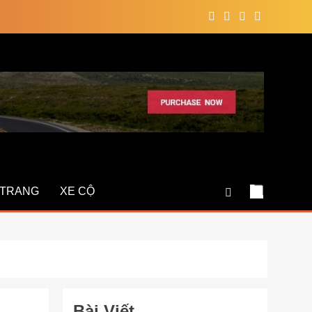
 TRANG
XE CỘ
Bài Viết