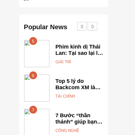
Popular News
5
1
 chí
Phim kinh dị Thái
ến người
Lan: Tại sao lại là
 1688 bị
“đặc sản” đáng
GIẢI TRÍ
ôm sô
sợ nhất thế giới?
6
2
i nghiệp
Top 5 lý do
ãy thử
Backcom XM là
ng
lựa chọn số 1 cho
TÀI CHÍNH
 Từ hai
trader Việt hiện
rắng đến
nay
7
3
 20 triệu
n x3 nhờ
7 Bước “thần
h chọn
thánh” giúp bạn
ng Trung
tự nhập hàng
CÔNG NGHỆ
uẩn
Trung Quốc