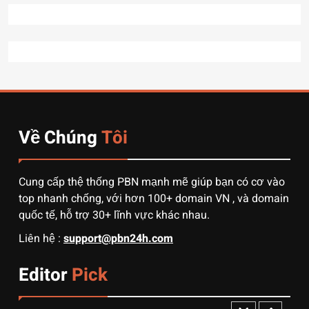
hiện nay
TÀI CHÍNH
7
7 Bước “thần thánh” giúp
bạn tự nhập hàng Trung
Quốc không qua trung gian.
CÔNG NGHỆ
Về Chúng
Tôi
8
Quy trình vận chuyển hàng
từ Alibaba về Việt Nam: Nên
Cung cấp thệ thống PBN mạnh mẽ giúp bạn có cơ vào
chọn đường biển hay đường
DỊCH VỤ
top nhanh chống, với hơn 100+ domain VN , và domain
hàng không?
quốc tế, hỗ trợ 30+ lĩnh vực khác nhau.
1
Liên hệ :
support@pbn24h.com
3 sai lầm chí mạng khiến
người mới order 1688 bị lỗ
Editor
Pick
vốn, ôm sô
DỊCH VỤ