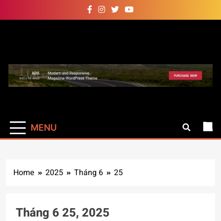
Skip
to
content
Auto Pro
Giúp web site bạn mạnh mẽ
hơn
MENU
Home
2025
Tháng 6
25
Tháng 6 25, 2025