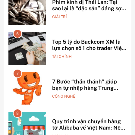
Phim kinh dị Thái Lan: Tại
ỗ
sao lại là “đặc sản” đáng sợ
nhất thế giới?
GIẢI TRÍ
6
Top 5 lý do Backcom XM là
o –
lựa chọn số 1 cho trader Việt
hiện nay
TÀI CHÍNH
7
h
7 Bước “thần thánh” giúp
bạn tự nhập hàng Trung
Quốc không qua trung gian.
CÔNG NGHỆ
8
Quy trình vận chuyển hàng
iấu
từ Alibaba về Việt Nam: Nên
chọn đường biển hay đường