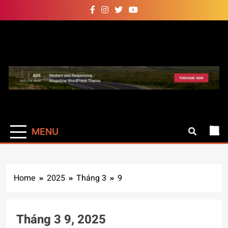
Skip
to
content
Auto Pro
Giúp web site bạn mạnh mẽ
hơn
MENU
Home
2025
Tháng 3
9
Tháng 3 9, 2025