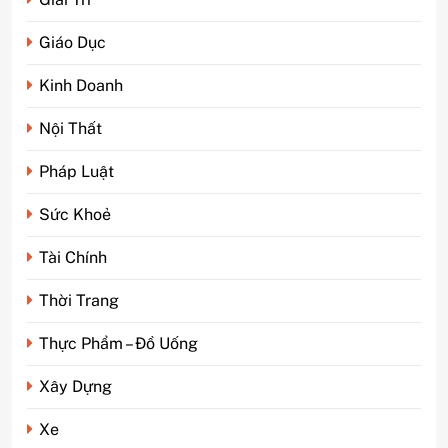
Giáo Dục
Kinh Doanh
Nội Thất
Pháp Luật
Sức Khoẻ
Tài Chính
5
Phim kinh dị Thái Lan: Tại
Thời Trang
sao lại là “đặc sản” đáng sợ
nhất thế giới?
GIẢI TRÍ
Thực Phẩm – Đồ Uống
Xây Dựng
6
Top 5 lý do Backcom XM là
Xe
lựa chọn số 1 cho trader Việt