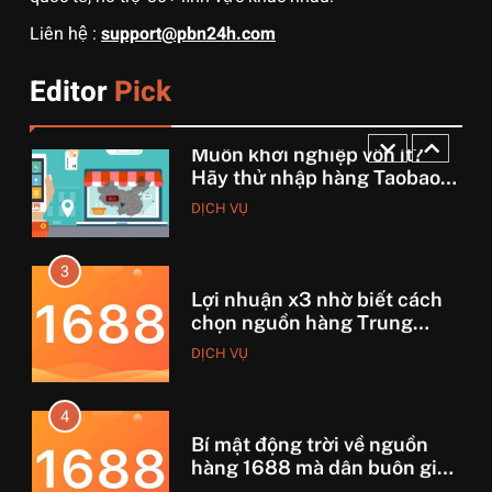
2
Liên hệ :
support@pbn24h.com
Muốn khởi nghiệp vốn ít?
Hãy thử nhập hàng Taobao –
Editor
Pick
Từ hai bàn tay trắng đến
DỊCH VỤ
tháng lời 20 triệu
3
Lợi nhuận x3 nhờ biết cách
chọn nguồn hàng Trung
Quốc chuẩn
DỊCH VỤ
4
Bí mật động trời về nguồn
hàng 1688 mà dân buôn giấu
nhẹm!
DỊCH VỤ
5
Phim kinh dị Thái Lan: Tại