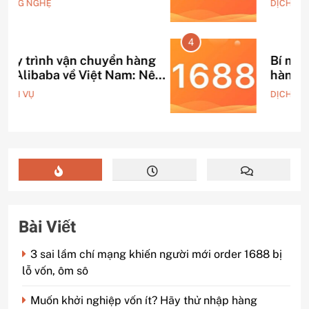
DỊCH VỤ
4
g
Bí mật động trời về nguồn
ên
hàng 1688 mà dân buôn giấu
ng
nhẹm!
DỊCH VỤ
Bài Viết
3 sai lầm chí mạng khiến người mới order 1688 bị
lỗ vốn, ôm sô
Muốn khởi nghiệp vốn ít? Hãy thử nhập hàng