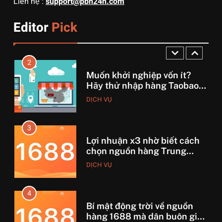
Liên hệ :
support@pbn24h.com
3 sai lầm chí mạng khiến
người mới order 1688 bị lỗ
Editor
Pick
vốn, ôm sô
DỊCH VỤ
2
Muốn khởi nghiệp vốn ít?
Hãy thử nhập hàng Taobao –
Từ hai bàn tay trắng đến
DỊCH VỤ
tháng lời 20 triệu
3
Lợi nhuận x3 nhờ biết cách
chọn nguồn hàng Trung
Quốc chuẩn
DỊCH VỤ
4
Bí mật động trời về nguồn
hàng 1688 mà dân buôn giấu