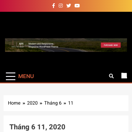
Skip
to
content
Auto Pro
Giúp web site bạn mạnh mẽ
hơn
MENU
Home
2020
Tháng 6
11
Tháng 6 11, 2020