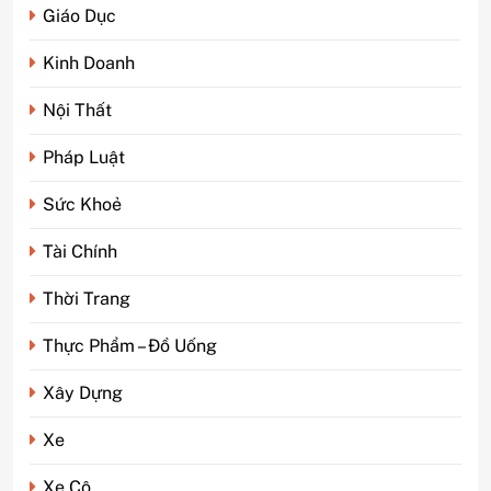
Giáo Dục
Kinh Doanh
Nội Thất
Pháp Luật
Sức Khoẻ
Tài Chính
Thời Trang
Thực Phẩm – Đồ Uống
Xây Dựng
5
Phim kinh dị Thái Lan: Tại
Xe
sao lại là “đặc sản” đáng sợ
nhất thế giới?
GIẢI TRÍ
Xe Cộ