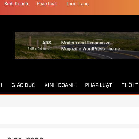
Kinh Doanh
Pháp Luật
Thời Trang
H
GIÁO DỤC
KINH DOANH
PHÁP LUẬT
THỜI 