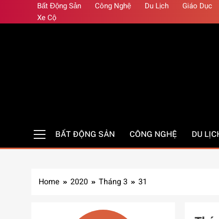
Skip
Bất Động Sản
Công Nghệ
Du Lịch
Giáo Dục
to
Xe Cộ
content
Auto Pro
Giúp web site bạn mạnh mẽ hơn
BẤT ĐỘNG SẢN
CÔNG NGHỆ
DU LỊC
Home
2020
Tháng 3
31