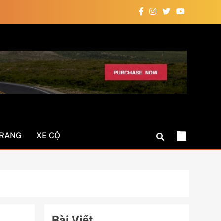
TRANG
XE CỘ
Bài Viết