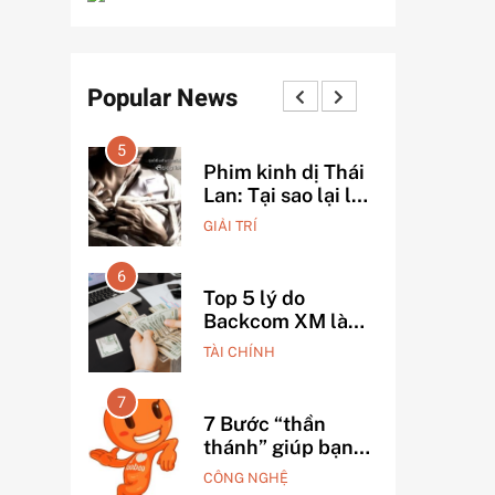
Popular News
5
1
 chí mạng
Phim kinh dị Thái
ười mới
Lan: Tại sao lại là
8 bị lỗ
“đặc sản” đáng sợ
GIẢI TRÍ
ô
nhất thế giới?
6
2
i nghiệp
Top 5 lý do
ãy thử
Backcom XM là
g Taobao
lựa chọn số 1 cho
TÀI CHÍNH
bàn tay
trader Việt hiện
n tháng
nay
7
3
ệu
n x3 nhờ
7 Bước “thần
 chọn
thánh” giúp bạn
ng Trung
tự nhập hàng
CÔNG NGHỆ
uẩn
Trung Quốc không