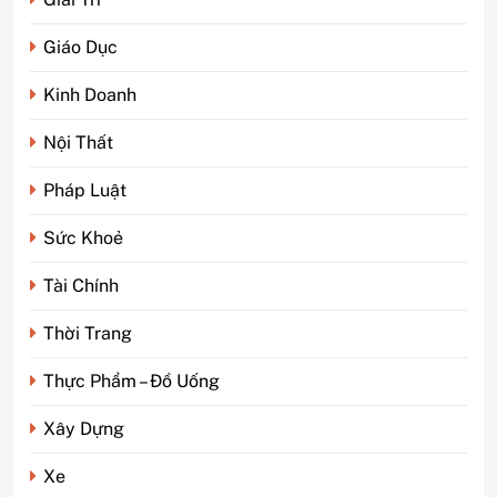
Giáo Dục
Kinh Doanh
Nội Thất
Pháp Luật
Sức Khoẻ
Tài Chính
Thời Trang
Thực Phẩm – Đồ Uống
Xây Dựng
5
Phim kinh dị Thái Lan: Tại
Xe
sao lại là “đặc sản” đáng sợ