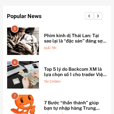
Popular News
5
Phim kinh dị Thái Lan: Tại
ỗ
sao lại là “đặc sản” đáng sợ
nhất thế giới?
GIẢI TRÍ
6
Top 5 lý do Backcom XM là
o –
lựa chọn số 1 cho trader Việt
hiện nay
TÀI CHÍNH
7
h
7 Bước “thần thánh” giúp
bạn tự nhập hàng Trung
Quốc không qua trung gian.