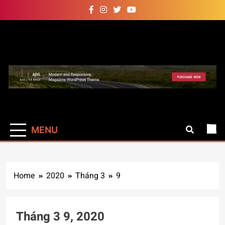
Skip
to
content
Auto Pro
Giúp web site bạn mạnh mẽ
hơn
MENU
Home
2020
Tháng 3
9
Tháng 3 9, 2020