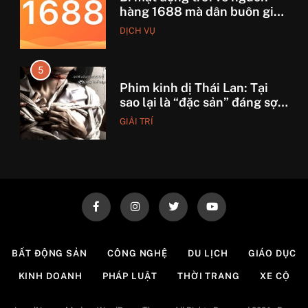
hàng 1688 mà dân buôn giấu
nhẹm!
DỊCH VỤ
5
Phim kinh dị Thái Lan: Tại
sao lại là “đặc sản” đáng sợ
nhất thế giới?
GIẢI TRÍ
6
Top 5 lý do Backcom XM là
lựa chọn số 1 cho trader Việt
hiện nay
TÀI CHÍNH
7
BẤT ĐỘNG SẢN
CÔNG NGHỆ
DU LỊCH
GIÁO DỤC
7 Bước “thần thánh” giúp
KINH DOANH
PHÁP LUẬT
THỜI TRANG
XE CỘ
bạn tự nhập hàng Trung
Quốc không qua trung gian.
CÔNG NGHỆ