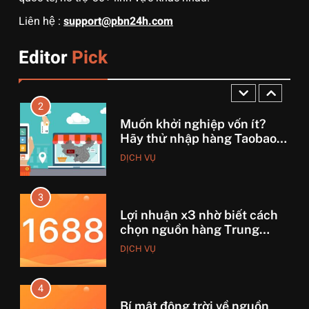
1
Liên hệ :
support@pbn24h.com
3 sai lầm chí mạng khiến
người mới order 1688 bị lỗ
Editor
Pick
vốn, ôm sô
DỊCH VỤ
2
Muốn khởi nghiệp vốn ít?
Hãy thử nhập hàng Taobao –
Từ hai bàn tay trắng đến
DỊCH VỤ
tháng lời 20 triệu
3
Lợi nhuận x3 nhờ biết cách
chọn nguồn hàng Trung
Quốc chuẩn
DỊCH VỤ
4
Bí mật động trời về nguồn