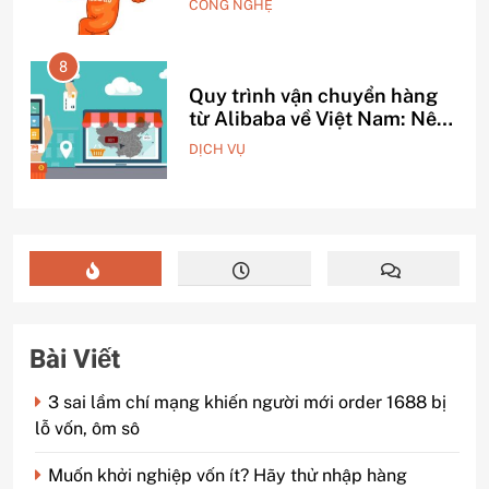
CÔNG NGHỆ
8
Quy trình vận chuyển hàng
iấu
từ Alibaba về Việt Nam: Nên
chọn đường biển hay đường
DỊCH VỤ
hàng không?
Bài Viết
3 sai lầm chí mạng khiến người mới order 1688 bị
lỗ vốn, ôm sô
Muốn khởi nghiệp vốn ít? Hãy thử nhập hàng