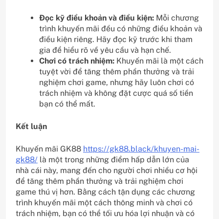
Đọc kỹ điều khoản và điều kiện:
Mỗi chương
trình khuyến mãi đều có những điều khoản và
điều kiện riêng. Hãy đọc kỹ trước khi tham
gia để hiểu rõ về yêu cầu và hạn chế.
Chơi có trách nhiệm:
Khuyến mãi là một cách
tuyệt vời để tăng thêm phần thưởng và trải
nghiệm chơi game, nhưng hãy luôn chơi có
trách nhiệm và không đặt cược quá số tiền
bạn có thể mất.
Kết luận
Khuyến mãi GK88
https://gk88.black/khuyen-mai-
gk88/
là một trong những điểm hấp dẫn lớn của
nhà cái này, mang đến cho người chơi nhiều cơ hội
để tăng thêm phần thưởng và trải nghiệm chơi
game thú vị hơn. Bằng cách tận dụng các chương
trình khuyến mãi một cách thông minh và chơi có
trách nhiệm, bạn có thể tối ưu hóa lợi nhuận và có