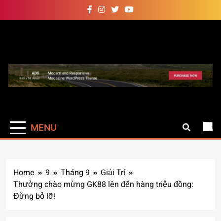
Skip
to
content
Auto Pro
Giúp web site bạn mạnh mẽ
hơn
MENU
Home
9
Tháng 9
Giải Trí
Thưởng chào mừng GK88 lên đến hàng triệu đồng:
Đừng bỏ lỡ!