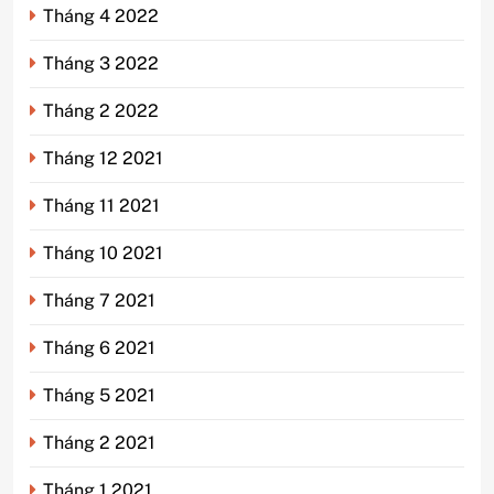
Tháng 4 2022
Tháng 3 2022
Tháng 2 2022
Tháng 12 2021
Tháng 11 2021
Tháng 10 2021
Tháng 7 2021
Tháng 6 2021
Tháng 5 2021
Tháng 2 2021
Tháng 1 2021