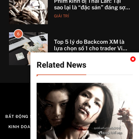
Phim kinh dị Thái Lan: Tại
sao lại là “đặc sản” đáng sợ
nhất thế giới?
GIẢI TRÍ
6
Top 5 lý do Backcom XM là
lựa chọn số 1 cho trader Việt
hiện nay
TÀI CHÍNH
Related News
7
7 Bước “thần thánh” giúp
bạn tự nhập hàng Trung
Quốc không qua trung gian.
CÔNG NGHỆ
8
BẤT ĐỘNG SẢN
CÔNG NGHỆ
DU LỊCH
GIÁO DỤC
Quy trình vận chuyển hàng
KINH DOANH
PHÁP LUẬT
THỜI TRANG
XE CỘ
từ Alibaba về Việt Nam: Nên
chọn đường biển hay đường
DỊCH VỤ