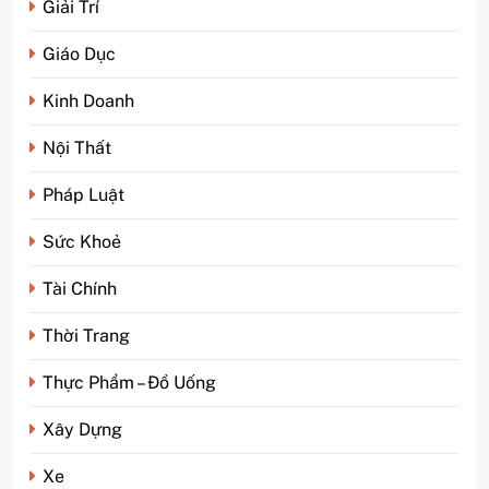
Giải Trí
Giáo Dục
Kinh Doanh
Nội Thất
Pháp Luật
Sức Khoẻ
Tài Chính
5
Phim kinh dị Thái Lan: Tại
Thời Trang
sao lại là “đặc sản” đáng sợ
nhất thế giới?
GIẢI TRÍ
Thực Phẩm – Đồ Uống
Xây Dựng
6
Top 5 lý do Backcom XM là
Xe
lựa chọn số 1 cho trader Việt