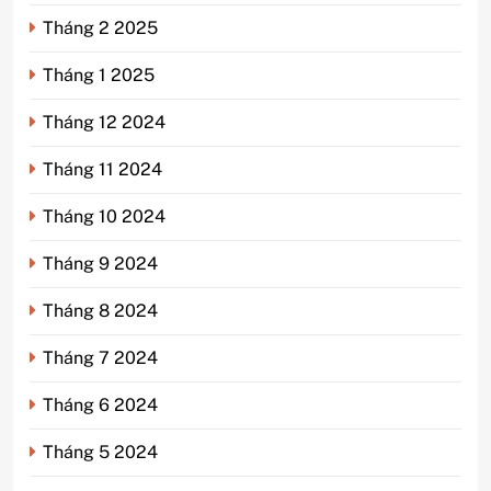
Tháng 2 2025
Tháng 1 2025
Tháng 12 2024
Tháng 11 2024
Tháng 10 2024
Tháng 9 2024
Tháng 8 2024
Tháng 7 2024
Tháng 6 2024
Tháng 5 2024