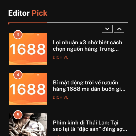
Muốn khởi nghiệp vốn ít?
Hãy thử nhập hàng Taobao –
Editor
Pick
Từ hai bàn tay trắng đến
DỊCH VỤ
tháng lời 20 triệu
3
Lợi nhuận x3 nhờ biết cách
chọn nguồn hàng Trung
Quốc chuẩn
DỊCH VỤ
4
Bí mật động trời về nguồn
hàng 1688 mà dân buôn giấu
nhẹm!
DỊCH VỤ
5
Phim kinh dị Thái Lan: Tại
sao lại là “đặc sản” đáng sợ
nhất thế giới?