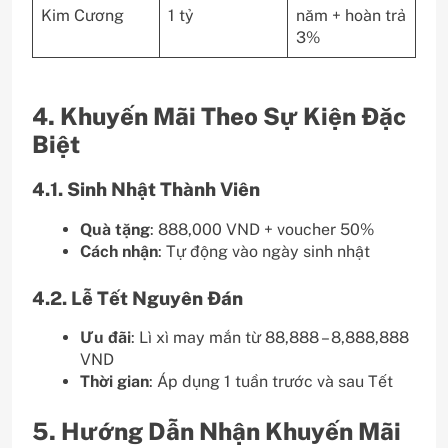
Kim Cương
1 tỷ
năm + hoàn trả
3%
4. Khuyến Mãi Theo Sự Kiện Đặc
Biệt
4.1. Sinh Nhật Thành Viên
Quà tặng
: 888,000 VND + voucher 50%
Cách nhận
: Tự động vào ngày sinh nhật
4.2. Lễ Tết Nguyên Đán
Ưu đãi
: Lì xì may mắn từ 88,888 – 8,888,888
VND
Thời gian
: Áp dụng 1 tuần trước và sau Tết
5. Hướng Dẫn Nhận Khuyến Mãi