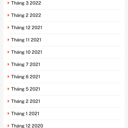
Tháng 3 2022
Tháng 2 2022
Tháng 12 2021
Tháng 11 2021
Tháng 10 2021
Tháng 7 2021
Tháng 6 2021
Tháng 5 2021
Tháng 2 2021
Tháng 1 2021
Tháng 12 2020