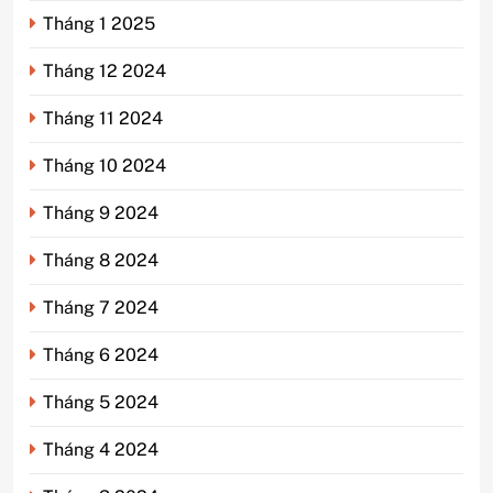
Tháng 1 2025
Tháng 12 2024
Tháng 11 2024
Tháng 10 2024
Tháng 9 2024
Tháng 8 2024
Tháng 7 2024
Tháng 6 2024
Tháng 5 2024
Tháng 4 2024