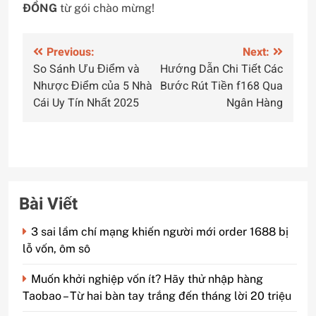
ĐỒNG
từ gói chào mừng!
Điều
Previous:
Next:
So Sánh Ưu Điểm và
Hướng Dẫn Chi Tiết Các
hướng
Nhược Điểm của 5 Nhà
Bước Rút Tiền f168 Qua
bài
Cái Uy Tín Nhất 2025
Ngân Hàng
viết
Bài Viết
3 sai lầm chí mạng khiến người mới order 1688 bị
lỗ vốn, ôm sô
Muốn khởi nghiệp vốn ít? Hãy thử nhập hàng
Taobao – Từ hai bàn tay trắng đến tháng lời 20 triệu